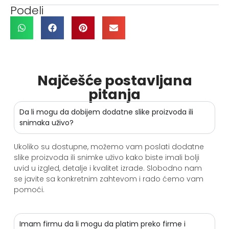
Podeli
Najčešće postavljana
pitanja
Da li mogu da dobijem dodatne slike proizvoda ili
snimaka uživo?
Ukoliko su dostupne, možemo vam poslati dodatne
slike proizvoda ili snimke uživo kako biste imali bolji
uvid u izgled, detalje i kvalitet izrade. Slobodno nam
se javite sa konkretnim zahtevom i rado ćemo vam
pomoći.
Imam firmu da li mogu da platim preko firme i