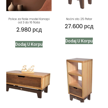
Police za flaše model Kanapi
Noćni sto 25 Petar
od 3 do 16 flaša
27.600
рсд
2.980
рсд
Dodaj U Korpu
Dodaj U Korpu