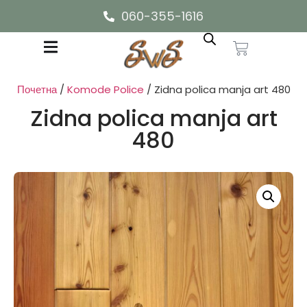
060-355-1616
Почетна
/
Komode Police
/ Zidna polica manja art 480
Zidna polica manja art
480