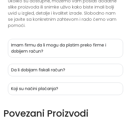
Ukoliko su dostupne, možemo vam poslati dodatne
slike proizvoda ili snimke uživo kako biste imali bolji
uvid u izgled, detalje i kvalitet izrade. Slobodno nam
se javite sa konkretnim zahtevom i rado ćemo vam
pomoći.
Imam firmu da li mogu da platim preko firme i
dobijem račun?
Da li dobijam fiskali račun?
Koji su načini plaćanja?
Povezani Proizvodi