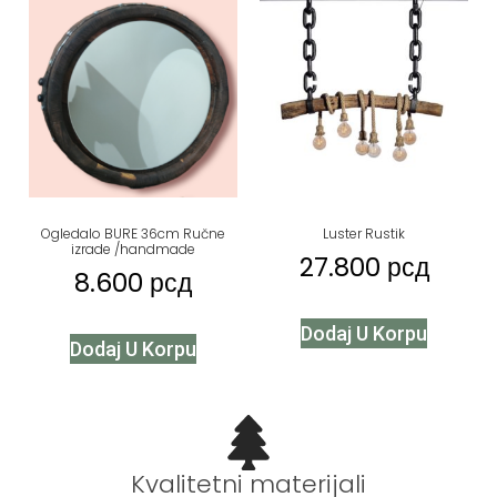
Ogledalo BURE 36cm Ručne
Luster Rustik
izrade /handmade
27.800
рсд
8.600
рсд
Dodaj U Korpu
Dodaj U Korpu
Kvalitetni materijali