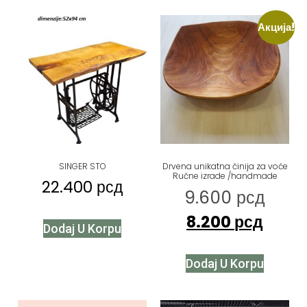
Акција!
SINGER STO
Drvena unikatna činija za voće
Ručne izrade /handmade
22.400
рсд
9.600
рсд
8.200
рсд
Dodaj U Korpu
Dodaj U Korpu