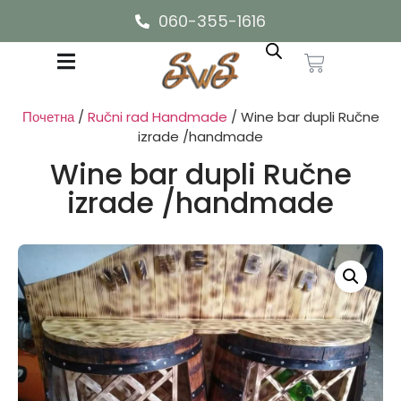
060-355-1616
Почетна
/
Ručni rad Handmade
/ Wine bar dupli Ručne
izrade /handmade
Wine bar dupli Ručne
izrade /handmade