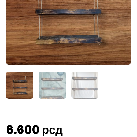
6.600
рсд