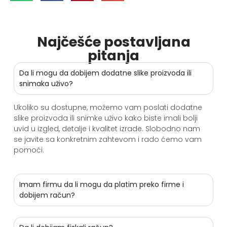
Najčešće postavljana
pitanja
Da li mogu da dobijem dodatne slike proizvoda ili
snimaka uživo?
Ukoliko su dostupne, možemo vam poslati dodatne
slike proizvoda ili snimke uživo kako biste imali bolji
uvid u izgled, detalje i kvalitet izrade. Slobodno nam
se javite sa konkretnim zahtevom i rado ćemo vam
pomoći.
Imam firmu da li mogu da platim preko firme i
dobijem račun?