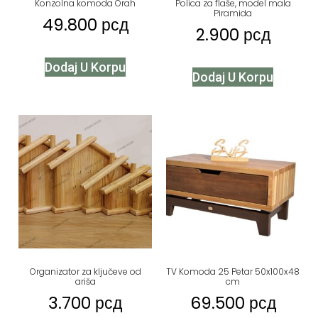
Konzolna komoda Orah
Polica za flaše, model mala
Piramida
49.800
рсд
2.900
рсд
Dodaj U Korpu
Dodaj U Korpu
Organizator za ključeve od
TV Komoda 25 Petar 50x100x48
ariša
cm
3.700
рсд
69.500
рсд