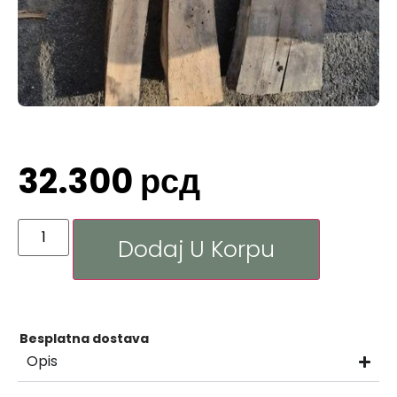
32.300
рсд
Dodaj U Korpu
Besplatna dostava
Opis