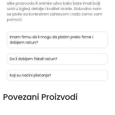
slike proizvoda ili snimke uživo kako biste imali bolji
uvid u izgled, detalje i kvalitet izrade. Slobodno nam
se javite sa konkretnim zahtevom i rado ćemo vam
pomoći.
Imam firmu da li mogu da platim preko firme i
dobijem račun?
Da li dobijam fiskali račun?
Koji su načini plaćanja?
Povezani Proizvodi