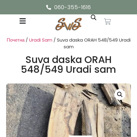
060-355-1616
Почетна
/
Uradi Sam
/ Suva daska ORAH 548/549 Uradi
sam
Suva daska ORAH
548/549 Uradi sam