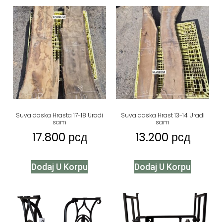
Suva daska Hrasta 17-18 Uradi
Suva daska Hrast 13-14 Uradi
sam
sam
17.800
рсд
13.200
рсд
Dodaj U Korpu
Dodaj U Korpu