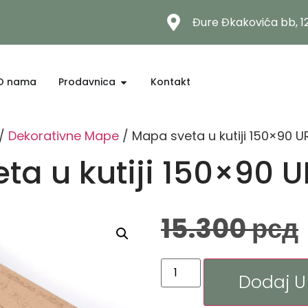
Đure Đkakovića bb, 
O nama
Prodavnica
Kontakt
/
Dekorativne Mape
/ Mapa sveta u kutiji 150×90 
ta u kutiji 150×90 
15.300
рсд
Dodaj U