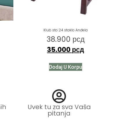
Klub sto 24 staklo Anđela
38.900
рсд
35.000
рсд
Dodaj U Korpu
ih
Uvek tu za sva Vaša
pitanja