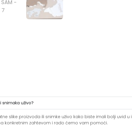
li snimaka uživo?
slike proizvoda ili snimke uživo kako biste imali bolji uvid u i
ite sa konkretnim zahtevom i rado ćemo vam pomoći.