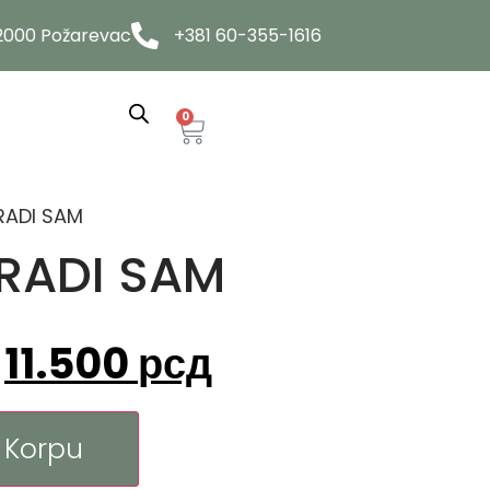
12000 Požarevac
+381 60-355-1616
0
URADI SAM
URADI SAM
11.500
рсд
 Korpu