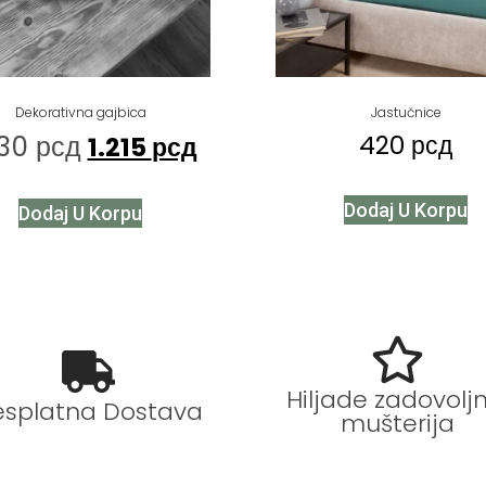
Dekorativna gajbica
Jastučnice
430
рсд
420
рсд
1.215
рсд
Dodaj U Korpu
Dodaj U Korpu
Hiljade zadovoljn
esplatna Dostava
mušterija