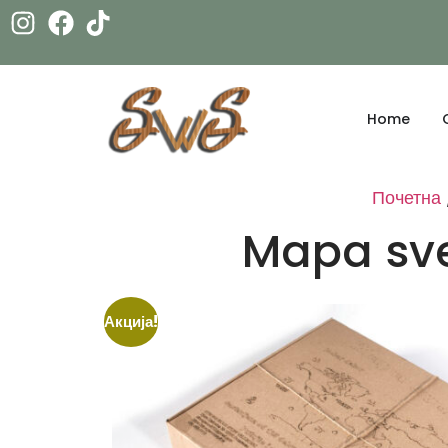
Home
Почетна
Mapa sve
Акција!