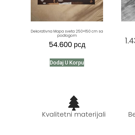
Dekorativna Mapa sveta 250×150 cm sa
podlogom
1.
54.600
рсд
Dodaj U Korpu
B
Kvalitetni materijali