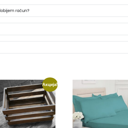
 dobijem račun?
Акција!