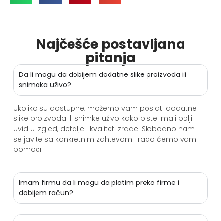
Najčešće postavljana
pitanja
Da li mogu da dobijem dodatne slike proizvoda ili
snimaka uživo?
Ukoliko su dostupne, možemo vam poslati dodatne
slike proizvoda ili snimke uživo kako biste imali bolji
uvid u izgled, detalje i kvalitet izrade. Slobodno nam
se javite sa konkretnim zahtevom i rado ćemo vam
pomoći.
Imam firmu da li mogu da platim preko firme i
dobijem račun?