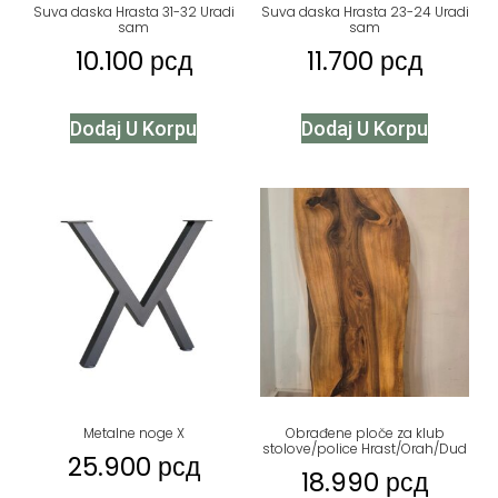
Suva daska Hrasta 31-32 Uradi
Suva daska Hrasta 23-24 Uradi
sam
sam
10.100
рсд
11.700
рсд
Dodaj U Korpu
Dodaj U Korpu
Metalne noge X
Obrađene ploče za klub
stolove/police Hrast/Orah/Dud
25.900
рсд
18.990
рсд