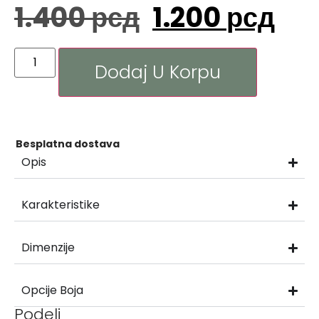
1.400
рсд
1.200
рсд
Dodaj U Korpu
Besplatna dostava
Opis
Karakteristike
Dimenzije
Opcije Boja
Podeli