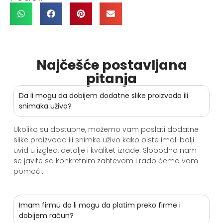
Najčešće postavljana
pitanja
Da li mogu da dobijem dodatne slike proizvoda ili
snimaka uživo?
Ukoliko su dostupne, možemo vam poslati dodatne
slike proizvoda ili snimke uživo kako biste imali bolji
uvid u izgled, detalje i kvalitet izrade. Slobodno nam
se javite sa konkretnim zahtevom i rado ćemo vam
pomoći.
Imam firmu da li mogu da platim preko firme i
dobijem račun?