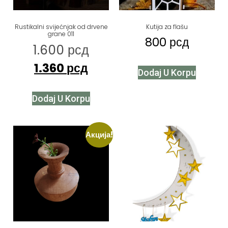
Rustikalni svijećnjak od drvene
Kutija za flašu
grane 011
800
рсд
1.600
рсд
1.360
рсд
Dodaj U Korpu
Dodaj U Korpu
Акција!