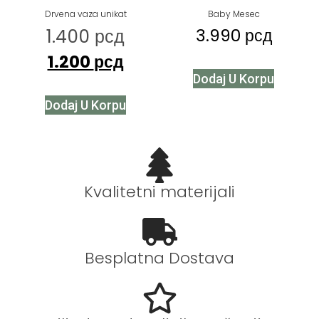
Drvena vaza unikat
Baby Mesec
1.400
рсд
3.990
рсд
1.200
рсд
Dodaj U Korpu
Dodaj U Korpu
Kvalitetni materijali
Besplatna Dostava