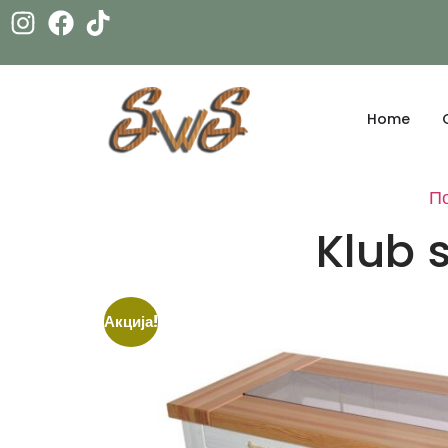
Home
П
Klub 
Акција!