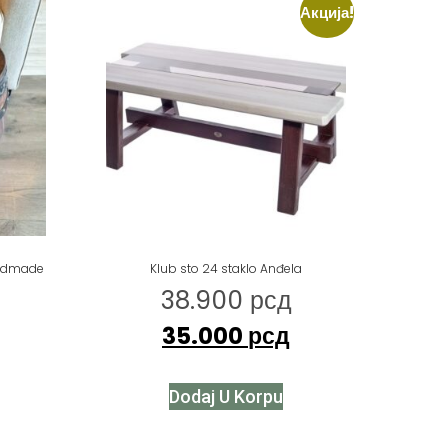
Акција!
andmade
Klub sto 24 staklo Anđela
38.900
рсд
35.000
рсд
Dodaj U Korpu