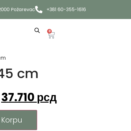
12000 Požarevac
+381 60-355-1616
0
 cm
x45 cm
37.710
рсд
 Korpu