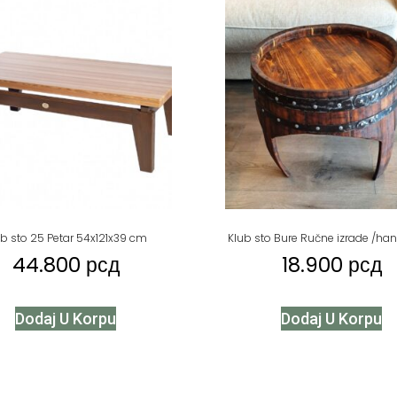
ub sto 25 Petar 54x121x39 cm
Klub sto Bure Ručne izrade /h
44.800
рсд
18.900
рсд
Dodaj U Korpu
Dodaj U Korpu