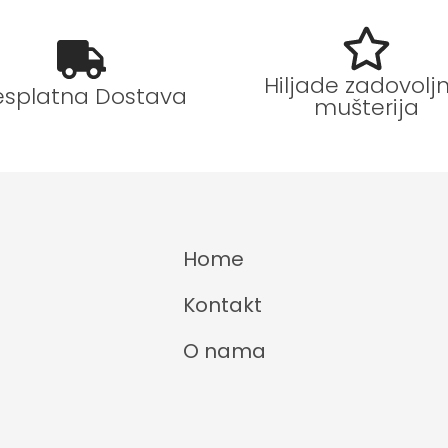
Hiljade zadovoljn
esplatna Dostava
mušterija
Home
Kontakt
O nama