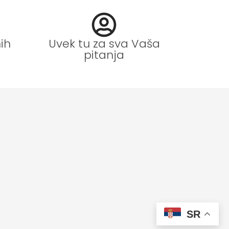
ih
Uvek tu za sva Vaša
pitanja
SR