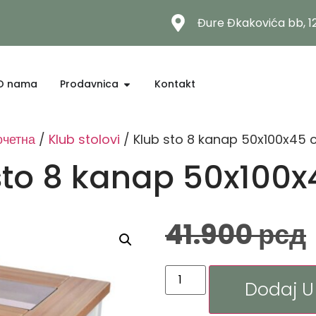
Đure Đkakovića bb, 
O nama
Prodavnica
Kontakt
очетна
/
Klub stolovi
/ Klub sto 8 kanap 50x100x45
sto 8 kanap 50x100
41.900
рсд
Dodaj U