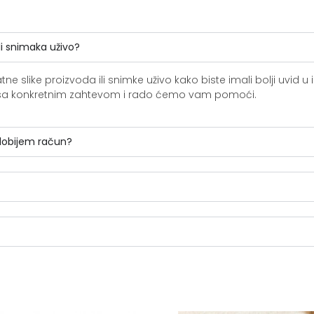
li snimaka uživo?
slike proizvoda ili snimke uživo kako biste imali bolji uvid u i
ite sa konkretnim zahtevom i rado ćemo vam pomoći.
 dobijem račun?