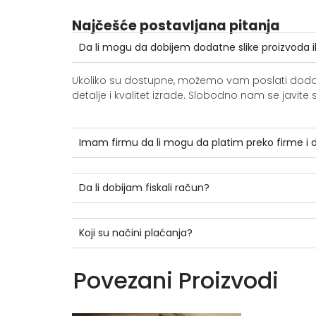
Najčešće postavljana pitanja
Da li mogu da dobijem dodatne slike proizvoda i
Ukoliko su dostupne, možemo vam poslati dodatne 
detalje i kvalitet izrade. Slobodno nam se jav
Imam firmu da li mogu da platim preko firme i
Da li dobijam fiskali račun?
Koji su načini plaćanja?
Povezani Proizvodi