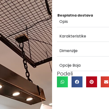
Besplatna dostava
Opis
Karakteristike
Dimenzije
Opcije Boja
Podeli