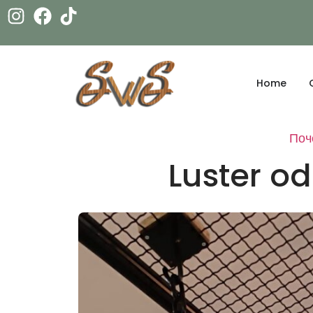
Home
Поч
Luster od