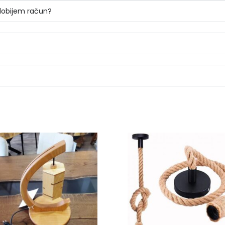
 dobijem račun?