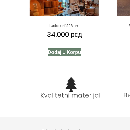
Luster ariš 128 cm
34.000
рсд
Dodaj U Korpu
B
Kvalitetni materijali