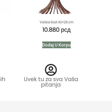
Visilica East 40×26 cm
10.880
рсд
Dodaj U Korpu
ih
Uvek tu za sva Vaša
pitanja