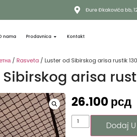
Đure Đkakovića bb, 
O nama
Prodavnica
Kontakt
етна
/
Rasveta
/ Luster od Sibirskog arisa rustik 13
 Sibirskog arisa rus
26.100
рсд
Dodaj U