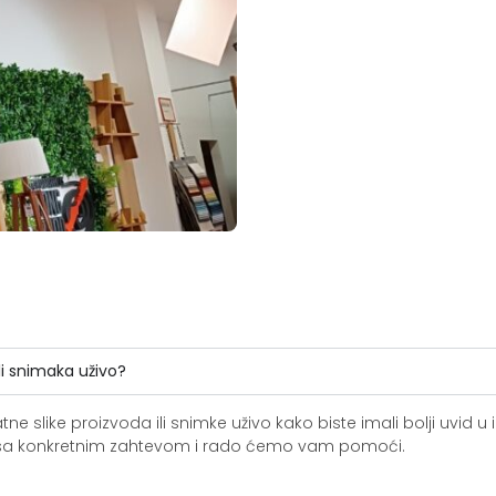
li snimaka uživo?
slike proizvoda ili snimke uživo kako biste imali bolji uvid u i
ite sa konkretnim zahtevom i rado ćemo vam pomoći.