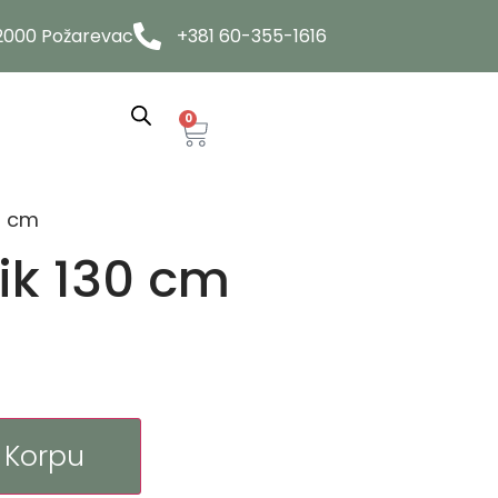
12000 Požarevac
+381 60-355-1616
0
0 cm
tik 130 cm
 Korpu