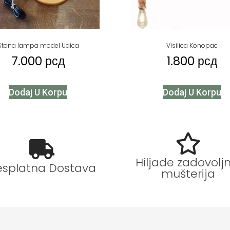
Stona lampa model Udica
Visilica Konopac
7.000
рсд
1.800
рсд
Dodaj U Korpu
Dodaj U Korpu
Hiljade zadovoljn
esplatna Dostava
mušterija