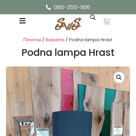
060-355-1616
Почетна
/
Rasveta
/ Podna lampa Hrast
Podna lampa Hrast