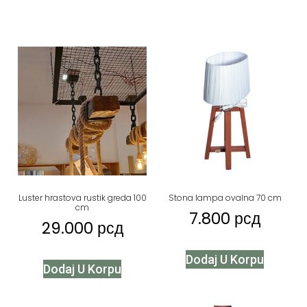
Luster hrastova rustik greda 100
Stona lampa ovalna 70 cm
cm
7.800
рсд
29.000
рсд
Dodaj U Korpu
Dodaj U Korpu