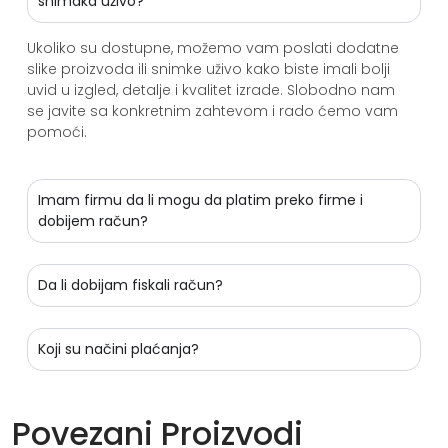
snimaka uživo?
Ukoliko su dostupne, možemo vam poslati dodatne
slike proizvoda ili snimke uživo kako biste imali bolji
uvid u izgled, detalje i kvalitet izrade. Slobodno nam
se javite sa konkretnim zahtevom i rado ćemo vam
pomoći.
Imam firmu da li mogu da platim preko firme i
dobijem račun?
Da li dobijam fiskali račun?
Koji su načini plaćanja?
Povezani Proizvodi