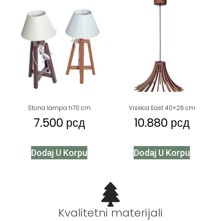
Stona lampa h70 cm
Visilica East 40×26 cm
7.500
рсд
10.880
рсд
Dodaj U Korpu
Dodaj U Korpu
Kvalitetni materijali