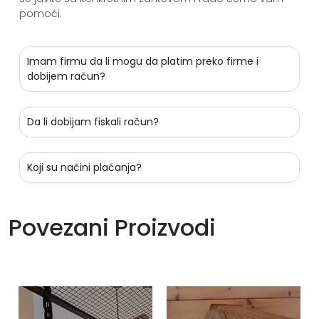
pomoći.
Imam firmu da li mogu da platim preko firme i
dobijem račun?
Da li dobijam fiskali račun?
Koji su načini plaćanja?
Povezani Proizvodi