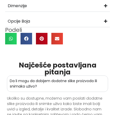
Dimenzije
Opcije Boja
Podeli
Najčešće postavljana
pitanja
Da li mogu da dobijem dodatne slike proizvoda ili
snimaka uživo?
Ukoliko su dostupne, možemo vam poslati dodatne
slike proizvoda ili snimke uživo kako biste imali bolji
uvid u izgled, detalje i kvalitet izrade. Slobodno nam
se javite sa konkretnim zahtevom i rado ćemo vam