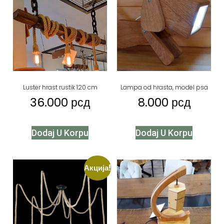
Luster hrast rustik 120 cm
Lampa od hrasta, model psa
36.000
рсд
8.000
рсд
Dodaj U Korpu
Dodaj U Korpu
Акција!