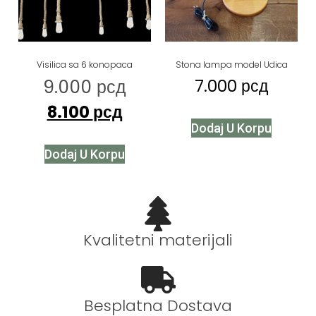
Visilica sa 6 konopaca
Stona lampa model Udica
9.000
рсд
7.000
рсд
8.100
рсд
Dodaj U Korpu
Dodaj U Korpu
Kvalitetni materijali
Besplatna Dostava