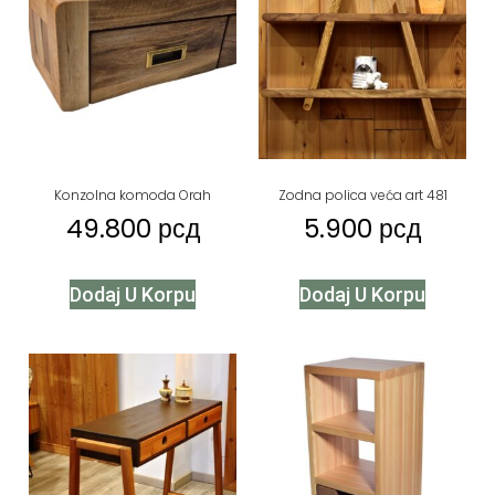
Konzolna komoda Orah
Zodna polica veća art 481
49.800
рсд
5.900
рсд
Dodaj U Korpu
Dodaj U Korpu