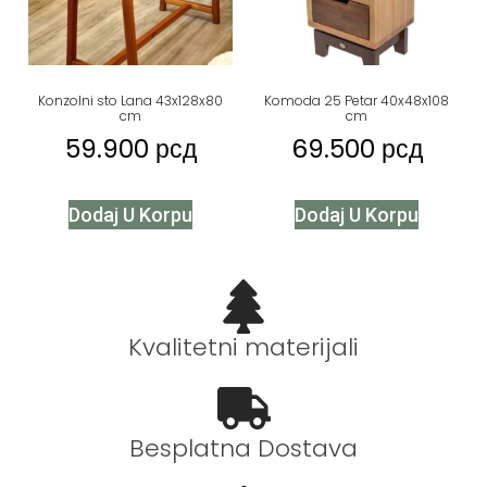
Konzolni sto Lana 43x128x80
Komoda 25 Petar 40x48x108
cm
cm
59.900
рсд
69.500
рсд
Dodaj U Korpu
Dodaj U Korpu
Kvalitetni materijali
Besplatna Dostava