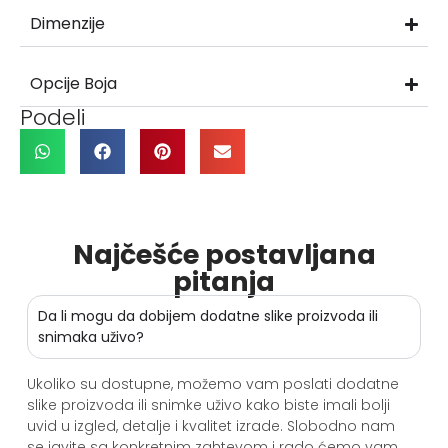
Dimenzije
Opcije Boja
Podeli
Najčešće postavljana
pitanja
Da li mogu da dobijem dodatne slike proizvoda ili
snimaka uživo?
Ukoliko su dostupne, možemo vam poslati dodatne
slike proizvoda ili snimke uživo kako biste imali bolji
uvid u izgled, detalje i kvalitet izrade. Slobodno nam
se javite sa konkretnim zahtevom i rado ćemo vam