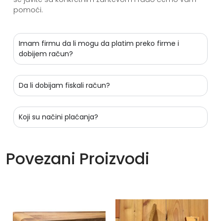
pomoći.
Imam firmu da li mogu da platim preko firme i
dobijem račun?
Da li dobijam fiskali račun?
Koji su načini plaćanja?
Povezani Proizvodi