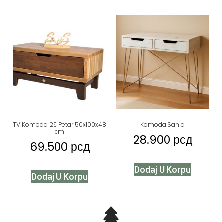
TV Komoda 25 Petar 50x100x48
Komoda Sanja
cm
28.900
рсд
69.500
рсд
Dodaj U Korpu
Dodaj U Korpu