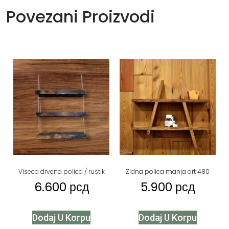
Povezani Proizvodi
Viseca drvena polica / rustik
Zidna polica manja art 480
6.600
рсд
5.900
рсд
Dodaj U Korpu
Dodaj U Korpu