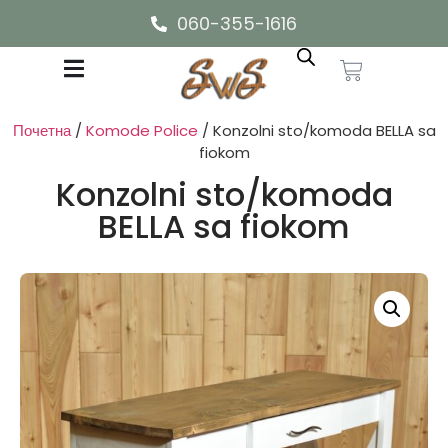
060-355-1616
Почетна
/
Komode Police
/ Konzolni sto/komoda BELLA sa
fiokom
Konzolni sto/komoda
BELLA sa fiokom