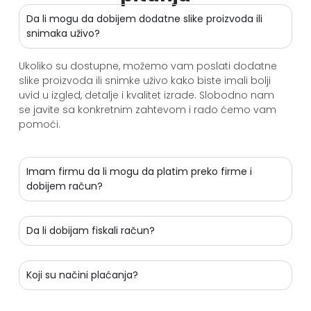
Da li mogu da dobijem dodatne slike proizvoda ili
snimaka uživo?
Ukoliko su dostupne, možemo vam poslati dodatne
slike proizvoda ili snimke uživo kako biste imali bolji
uvid u izgled, detalje i kvalitet izrade. Slobodno nam
se javite sa konkretnim zahtevom i rado ćemo vam
pomoći.
Imam firmu da li mogu da platim preko firme i
dobijem račun?
Da li dobijam fiskali račun?
Koji su načini plaćanja?