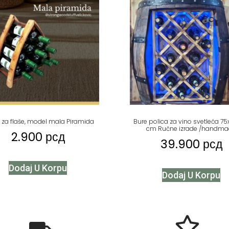
a za flaše, model mala Piramida
Bure polica za vino svetleća 7
cm Ručne izrade /handma
2.900
рсд
39.900
рсд
Dodaj U Korpu
Dodaj U Korpu