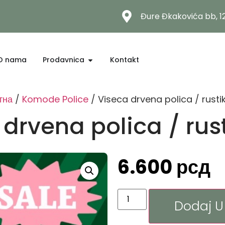
Đure Đkakovića bb, 
O nama
Prodavnica
Kontakt
тна
/
Komode Police
/ Viseca drvena polica / rusti
drvena polica / rus
6.600
рсд
Dodaj U