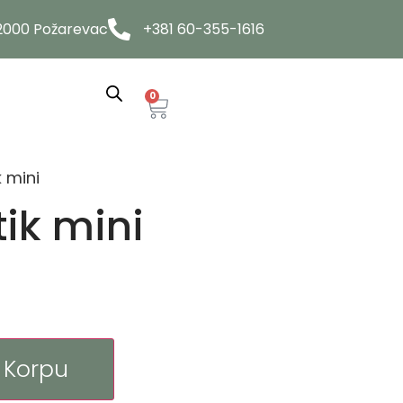
12000 Požarevac
+381 60-355-1616
0
k mini
tik mini
 Korpu