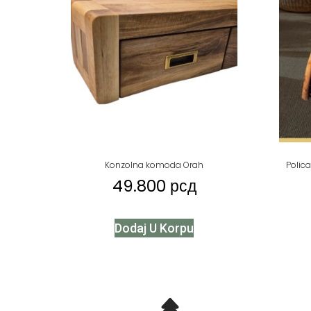
Konzolna komoda Orah
Polic
49.800
рсд
Dodaj U Korpu