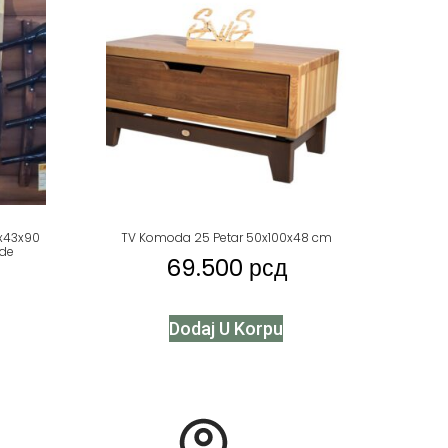
5x43x90
TV Komoda 25 Petar 50x100x48 cm
de
69.500
рсд
Dodaj U Korpu