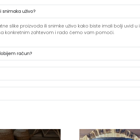
li snimaka uživo?
slike proizvoda ili snimke uživo kako biste imali bolji uvid u i
ite sa konkretnim zahtevom i rado ćemo vam pomoći.
 dobijem račun?