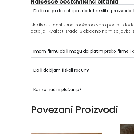
Najčešće postavljana pitanja
Da li mogu da dobijem dodatne slike proizvoda i
Ukoliko su dostupne, možemo vam poslati dodatne 
detalje i kvalitet izrade. Slobodno nam se jav
Imam firmu da li mogu da platim preko firme i
Da li dobijam fiskali račun?
Koji su načini plaćanja?
Povezani Proizvodi