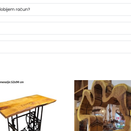
 dobijem račun?