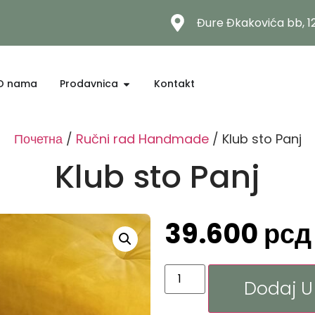
Đure Đkakovića bb, 
O nama
Prodavnica
Kontakt
Почетна
/
Ručni rad Handmade
/ Klub sto Panj
Klub sto Panj
39.600
рсд
Dodaj U