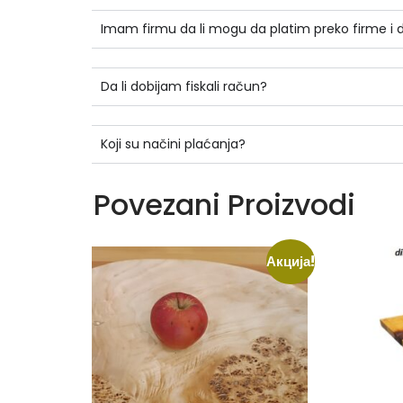
Imam firmu da li mogu da platim preko firme i
Da li dobijam fiskali račun?
Koji su načini plaćanja?
Povezani Proizvodi
Акција!