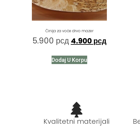
Činija za voće drvo mazer
5.900
рсд
4.900
рсд
Dodaj U Korpu
B
Kvalitetni materijali