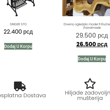
SINGER STO
Drveno ogledalo model 11 Ručne
/handmade
22.400
рсд
29.500
рсд
26.500
рсд
Dodaj U Korpu
Dodaj U Korpu
Hiljade zadovoljn
esplatna Dostava
mušterija