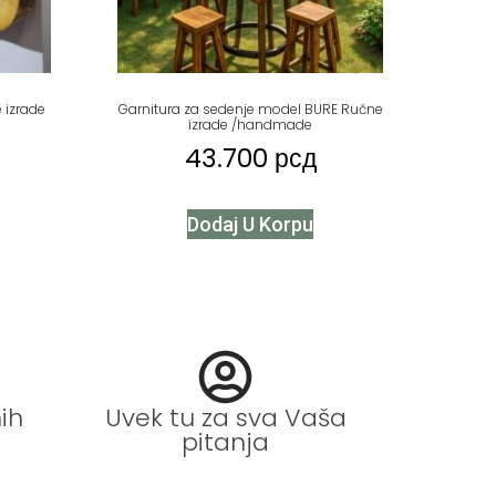
 izrade
Garnitura za sedenje model BURE Ručne
izrade /handmade
43.700
рсд
Dodaj U Korpu
ih
Uvek tu za sva Vaša
pitanja