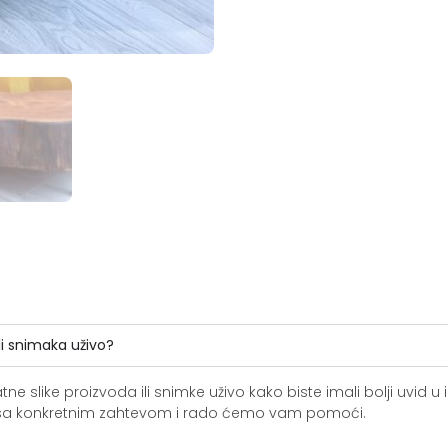
li snimaka uživo?
slike proizvoda ili snimke uživo kako biste imali bolji uvid u i
ite sa konkretnim zahtevom i rado ćemo vam pomoći.