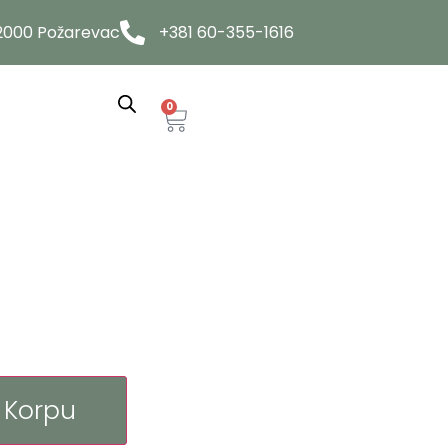
12000 Požarevac
+381 60-355-1616
0
 Korpu