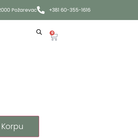
12000 Požarevac
+381 60-355-1616
0
 Korpu