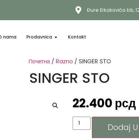
Đure Đkakovića bb, 
O nama
Prodavnica
Kontakt
Почетна
/
Razno
/ SINGER STO
SINGER STO
22.400
рсд
Dodaj U