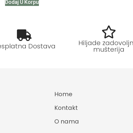
Dodaj U Korpu
Hiljade zadovoljn
esplatna Dostava
mušterija
Home
Kontakt
O nama