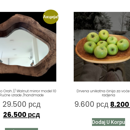
Акција!
o Orah // Walnut mirror model 10
Drvena unikatna činija za voće
Ručne izrade /handmade
radjena
29.500
рсд
9.600
рсд
8.20
26.500
рсд
Dodaj U Korpu