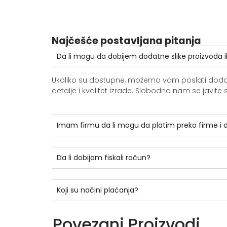
Najčešće postavljana pitanja
Da li mogu da dobijem dodatne slike proizvoda i
Ukoliko su dostupne, možemo vam poslati dodatne 
detalje i kvalitet izrade. Slobodno nam se jav
Imam firmu da li mogu da platim preko firme i
Da li dobijam fiskali račun?
Koji su načini plaćanja?
Povezani Proizvodi