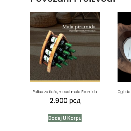
Polica za flaše, model mala Piramida
Ogledal
2.900
рсд
Dodaj U Korpu