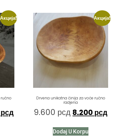
Акција!
Акција!
 ručno
Drvena unikatna činija za voće ručno
radjena
9.600
рсд
0
рсд
8.200
рсд
Dodaj U Korpu