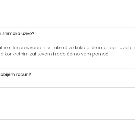
li snimaka uživo?
slike proizvoda ili snimke uživo kako biste imali bolji uvid u i
ite sa konkretnim zahtevom i rado ćemo vam pomoći.
 dobijem račun?