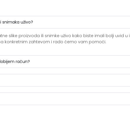
li snimaka uživo?
slike proizvoda ili snimke uživo kako biste imali bolji uvid u i
ite sa konkretnim zahtevom i rado ćemo vam pomoći.
 dobijem račun?