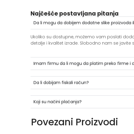
Najčešće postavljana pitanja
Da li mogu da dobijem dodatne slike proizvoda i
Ukoliko su dostupne, možemo vam poslati dodatne 
detalje i kvalitet izrade. Slobodno nam se jav
Imam firmu da li mogu da platim preko firme i
Da li dobijam fiskali račun?
Koji su načini plaćanja?
Povezani Proizvodi