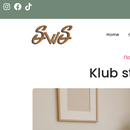
Home
По
Klub 