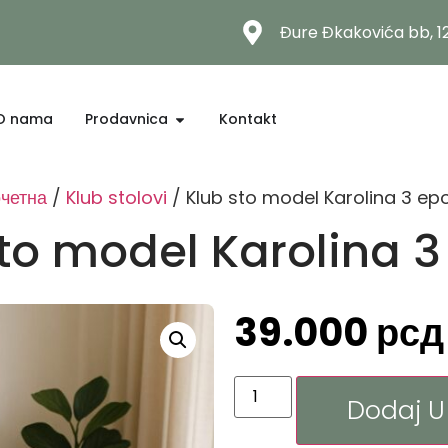
Đure Đkakovića bb, 
O nama
Prodavnica
Kontakt
четна
/
Klub stolovi
/ Klub sto model Karolina 3 ep
sto model Karolina 3
39.000
рсд
Dodaj U