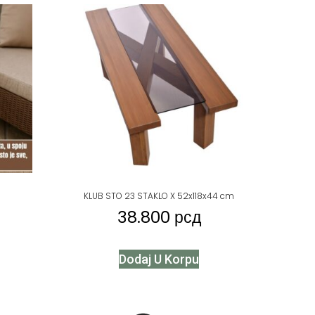
KLUB STO 23 STAKLO X 52x118x44 cm
38.800
рсд
Dodaj U Korpu