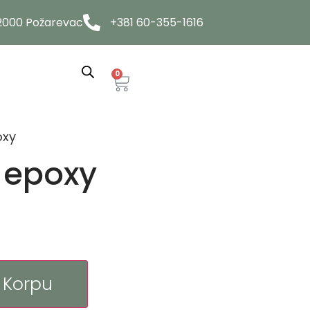
12000 Požarevac
+381 60-355-1616
0
oxy
 epoxy
 Korpu