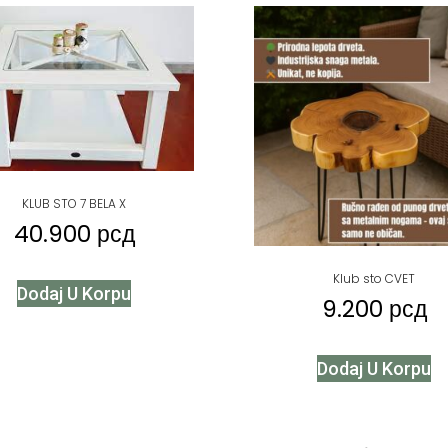
KLUB STO 7 BELA X
40.900
рсд
Klub sto CVET
Dodaj U Korpu
9.200
рсд
Dodaj U Korpu