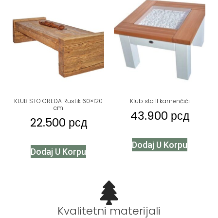
KLUB STO GREDA Rustik 60×120
Klub sto 11 kamenčići
cm
43.900
рсд
22.500
рсд
Dodaj U Korpu
Dodaj U Korpu
Kvalitetni materijali