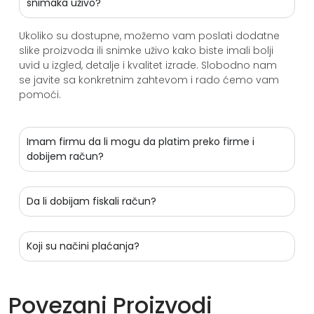
snimaka uživo?
Ukoliko su dostupne, možemo vam poslati dodatne
slike proizvoda ili snimke uživo kako biste imali bolji
uvid u izgled, detalje i kvalitet izrade. Slobodno nam
se javite sa konkretnim zahtevom i rado ćemo vam
pomoći.
Imam firmu da li mogu da platim preko firme i
dobijem račun?
Da li dobijam fiskali račun?
Koji su načini plaćanja?
Povezani Proizvodi