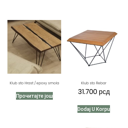
Klub sto Hrast / epoxy smola
Klub sto Rebar
31.700
рсд
Прочитајте још
Dodaj U Korpu