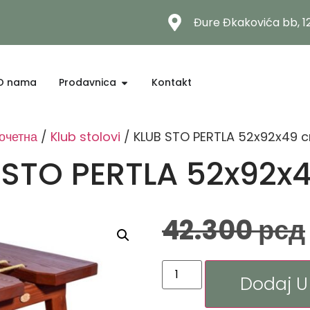
Đure Đkakovića bb, 
O nama
Prodavnica
Kontakt
очетна
/
Klub stolovi
/ KLUB STO PERTLA 52x92x49 
 STO PERTLA 52x92x
42.300
рсд
Dodaj U