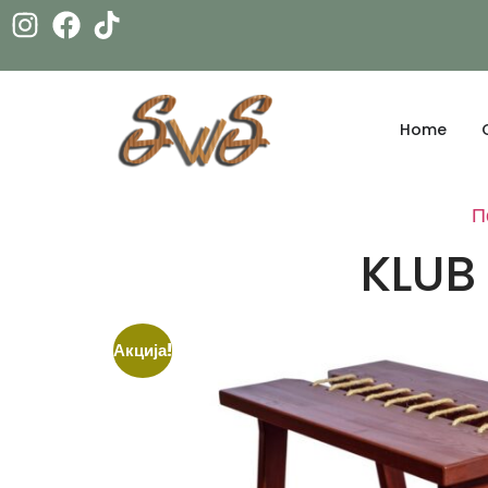
Home
П
KLUB
Акција!