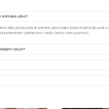
li snimaka uživo?
slike proizvoda ili snimke uživo kako biste imali bolji uvid u i
ite sa konkretnim zahtevom i rado ćemo vam pomoći.
 dobijem račun?