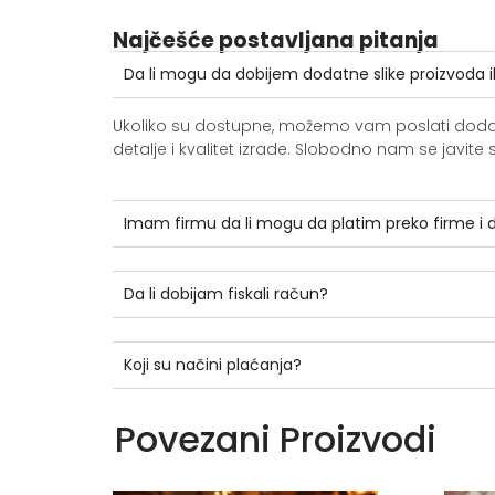
Najčešće postavljana pitanja
Da li mogu da dobijem dodatne slike proizvoda i
Ukoliko su dostupne, možemo vam poslati dodatne 
detalje i kvalitet izrade. Slobodno nam se jav
Imam firmu da li mogu da platim preko firme i
Da li dobijam fiskali račun?
Koji su načini plaćanja?
Povezani Proizvodi