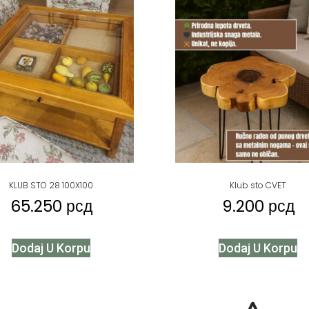
KLUB STO 28 100X100
Klub sto CVET
65.250
рсд
9.200
рсд
Dodaj U Korpu
Dodaj U Korpu