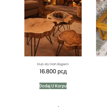
Klub sto Orah Bagrem
16.800
рсд
Dodaj U Korpu