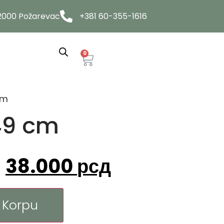
12000 Požarevac
+381 60-355-1616
0
cm
49 cm
38.000
рсд
 Korpu