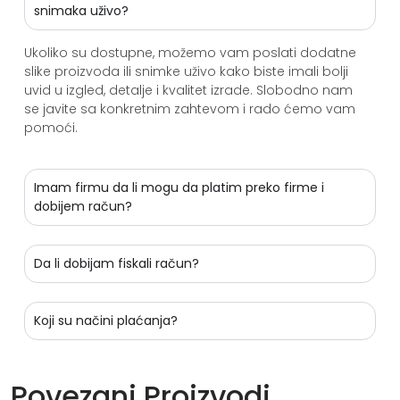
snimaka uživo?
Ukoliko su dostupne, možemo vam poslati dodatne
slike proizvoda ili snimke uživo kako biste imali bolji
uvid u izgled, detalje i kvalitet izrade. Slobodno nam
se javite sa konkretnim zahtevom i rado ćemo vam
pomoći.
Imam firmu da li mogu da platim preko firme i
dobijem račun?
Da li dobijam fiskali račun?
Koji su načini plaćanja?
Povezani Proizvodi