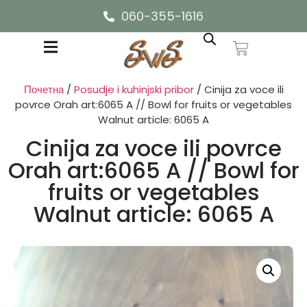
060-355-1616
Почетна
/
Posudje i kuhinjski pribor
/ Cinija za voce ili
povrce Orah art:6065 A // Bowl for fruits or vegetables
Walnut article: 6065 A
Cinija za voce ili povrce
Orah art:6065 A // Bowl for
fruits or vegetables
Walnut article: 6065 A