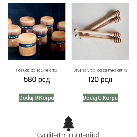
Posuda za začine art:6
Drvena vrcalica za med art 73
580
рсд
120
рсд
Dodaj U Korpu
Dodaj U Korpu
Kvalitetni materijali