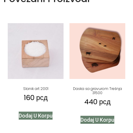
Slanik art 2001
Daska sa gravurom Trešnja
31500
160
рсд
440
рсд
Dodaj U Korpu
Dodaj U Korpu