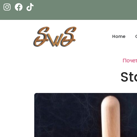
Home
Поче
St