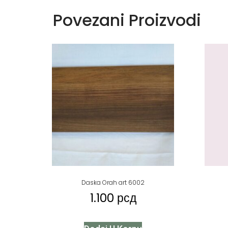
Povezani Proizvodi
Daska Orah art 6002
1.100
рсд