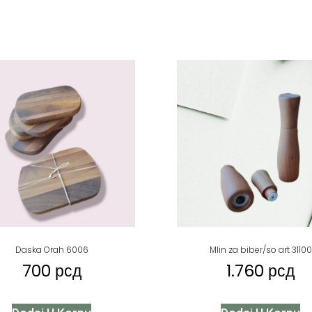
Daska Orah 6006
Mlin za biber/so art 31100
700
рсд
1.760
рсд