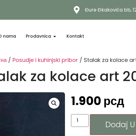
Đure Đkakovića bb, 
O nama
Prodavnica
Kontakt
тна
/
Posudje i kuhinjski pribor
/ Stalak za kolace ar
alak za kolace art 2
1.900
рсд
Dodaj U