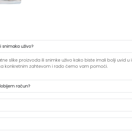
li snimaka uživo?
slike proizvoda ili snimke uživo kako biste imali bolji uvid u i
ite sa konkretnim zahtevom i rado ćemo vam pomoći.
 dobijem račun?