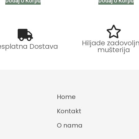
Dodaj U Korpu
Dodaj U Korpu
Hiljade zadovoljn
esplatna Dostava
mušterija
Home
Kontakt
O nama