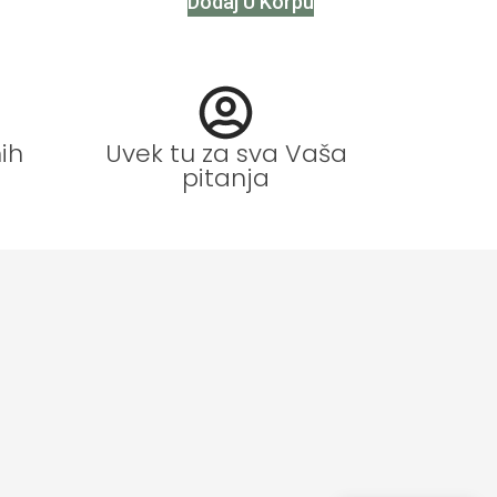
Dodaj U Korpu
ih
Uvek tu za sva Vaša
pitanja