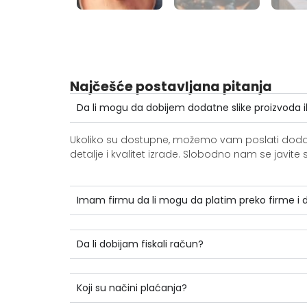
Najčešće postavljana pitanja
Da li mogu da dobijem dodatne slike proizvoda i
Ukoliko su dostupne, možemo vam poslati dodatne 
detalje i kvalitet izrade. Slobodno nam se jav
Imam firmu da li mogu da platim preko firme i
Da li dobijam fiskali račun?
Koji su načini plaćanja?