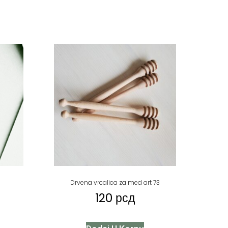
Drvena vrcalica za med art 73
120
рсд