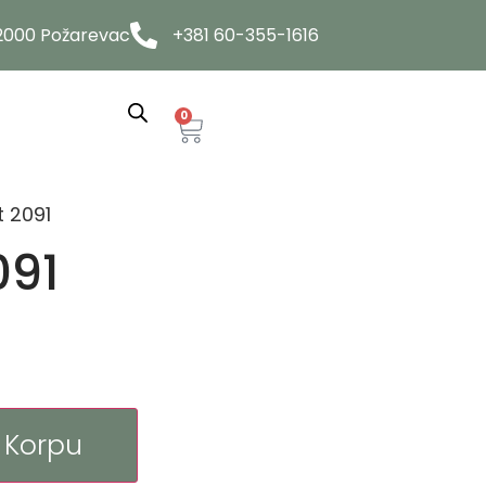
12000 Požarevac
+381 60-355-1616
0
t 2091
091
 Korpu