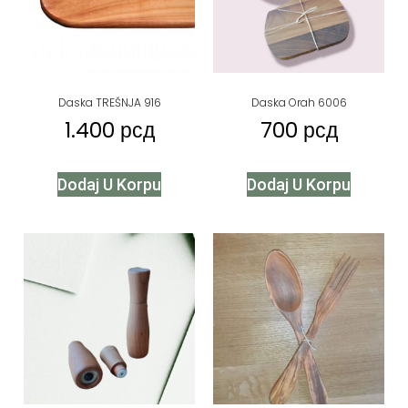
Daska TREŠNJA 916
Daska Orah 6006
1.400
рсд
700
рсд
Dodaj U Korpu
Dodaj U Korpu