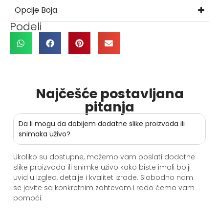
Opcije Boja
Podeli
Najčešće postavljana
pitanja
Da li mogu da dobijem dodatne slike proizvoda ili
snimaka uživo?
Ukoliko su dostupne, možemo vam poslati dodatne
slike proizvoda ili snimke uživo kako biste imali bolji
uvid u izgled, detalje i kvalitet izrade. Slobodno nam
se javite sa konkretnim zahtevom i rado ćemo vam
pomoći.