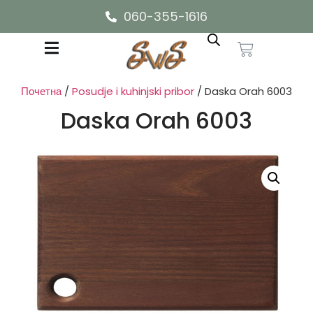
060-355-1616
Почетна
/
Posudje i kuhinjski pribor
/ Daska Orah 6003
Daska Orah 6003