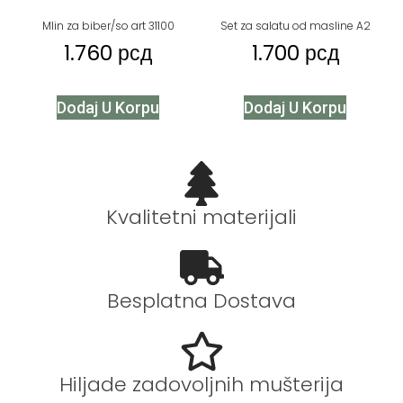
Mlin za biber/so art 31100
Set za salatu od masline A2
1.760
рсд
1.700
рсд
Dodaj U Korpu
Dodaj U Korpu
Kvalitetni materijali
Besplatna Dostava
Hiljade zadovoljnih mušterija