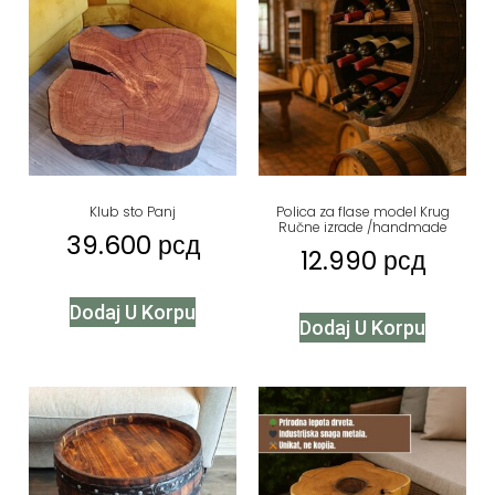
Klub sto Panj
Polica za flase model Krug
Ručne izrade /handmade
39.600
рсд
12.990
рсд
Dodaj U Korpu
Dodaj U Korpu