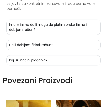
se javite sa konkretnim zahtevom i rado ćemo vam
pomoći.
Imam firmu da li mogu da platim preko firme i
dobijem račun?
Da li dobijam fiskali račun?
Koji su načini plaćanja?
Povezani Proizvodi