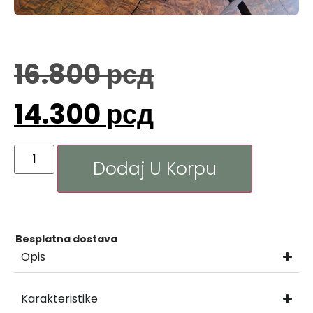
16.800
рсд
14.300
рсд
Dodaj U Korpu
Besplatna dostava
Opis
Karakteristike