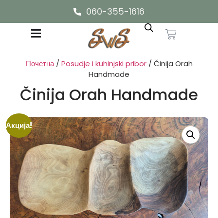
060-355-1616
Почетна
/
Posudje i kuhinjski pribor
/ Činija Orah
Handmade
Činija Orah Handmade
Акција!