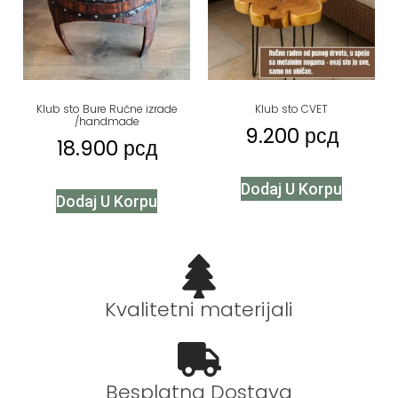
Klub sto Bure Ručne izrade
Klub sto CVET
/handmade
9.200
рсд
18.900
рсд
Dodaj U Korpu
Dodaj U Korpu
Kvalitetni materijali
Besplatna Dostava