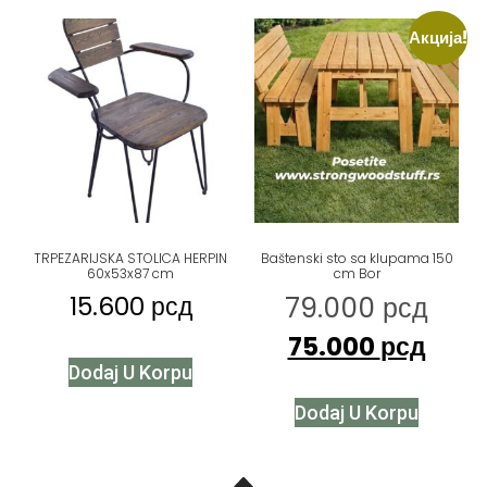
Акција!
TRPEZARIJSKA STOLICA HERPIN
Baštenski sto sa klupama 150
60x53x87 cm
cm Bor
15.600
рсд
79.000
рсд
75.000
рсд
Dodaj U Korpu
Dodaj U Korpu