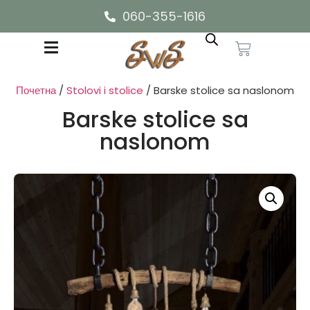
060-355-1616
Почетна
/
Stolovi i stolice
/ Barske stolice sa naslonom
Barske stolice sa
naslonom