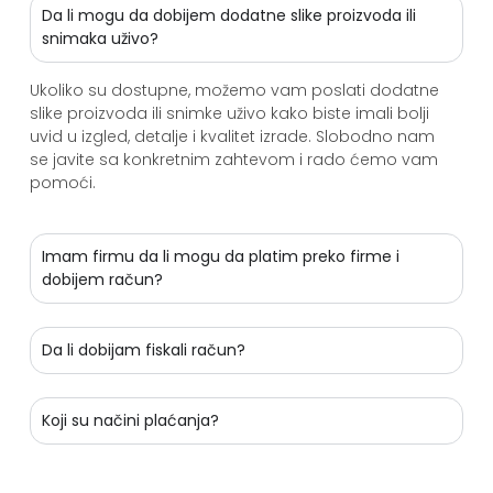
Da li mogu da dobijem dodatne slike proizvoda ili
snimaka uživo?
Ukoliko su dostupne, možemo vam poslati dodatne
slike proizvoda ili snimke uživo kako biste imali bolji
uvid u izgled, detalje i kvalitet izrade. Slobodno nam
se javite sa konkretnim zahtevom i rado ćemo vam
pomoći.
Imam firmu da li mogu da platim preko firme i
dobijem račun?
Da li dobijam fiskali račun?
Koji su načini plaćanja?