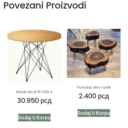
Povezani Proizvodi
Tronožac etno rustik
Barski sto B-15 F/80 A
2.400
рсд
30.950
рсд
Dodaj U Korpu
Dodaj U Korpu