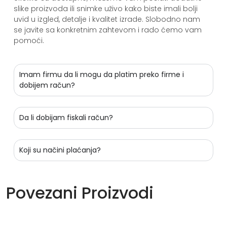
slike proizvoda ili snimke uživo kako biste imali bolji
uvid u izgled, detalje i kvalitet izrade. Slobodno nam
se javite sa konkretnim zahtevom i rado ćemo vam
pomoći.
Imam firmu da li mogu da platim preko firme i
dobijem račun?
Da li dobijam fiskali račun?
Koji su načini plaćanja?
Povezani Proizvodi