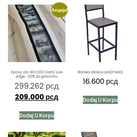
Акција!
Epoxy sto 90×203 Orah/ Live
Barska stolica ariš/metal
edge -30% za gotovinu
16.600
рсд
299.262
рсд
209.000
рсд
Dodaj U Korpu
Dodaj U Korpu