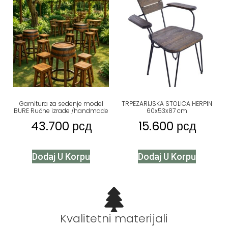
Garnitura za sedenje model
TRPEZARIJSKA STOLICA HERPIN
BURE Ručne izrade /handmade
60x53x87 cm
43.700
рсд
15.600
рсд
Dodaj U Korpu
Dodaj U Korpu
Kvalitetni materijali