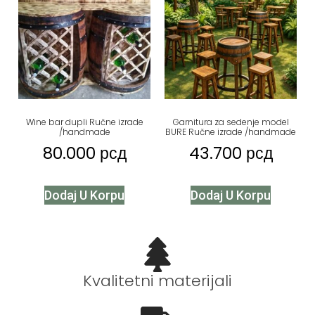
Wine bar dupli Ručne izrade
Garnitura za sedenje model
/handmade
BURE Ručne izrade /handmade
80.000
рсд
43.700
рсд
Dodaj U Korpu
Dodaj U Korpu
Kvalitetni materijali