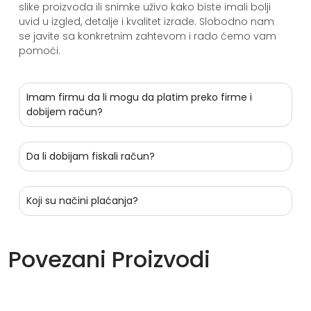
slike proizvoda ili snimke uživo kako biste imali bolji
uvid u izgled, detalje i kvalitet izrade. Slobodno nam
se javite sa konkretnim zahtevom i rado ćemo vam
pomoći.
Imam firmu da li mogu da platim preko firme i
dobijem račun?
Da li dobijam fiskali račun?
Koji su načini plaćanja?
Povezani Proizvodi