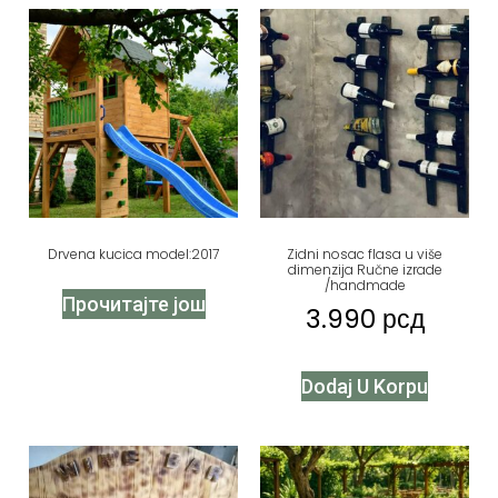
Drvena kucica model:2017
Zidni nosac flasa u više
dimenzija Ručne izrade
/handmade
Прочитајте још
3.990
рсд
Dodaj U Korpu