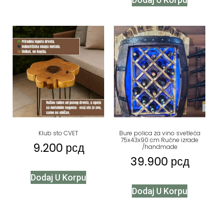
Klub sto CVET
Bure polica za vino svetleća
75x43x90 cm Ručne izrade
9.200
рсд
/handmade
39.900
рсд
Dodaj U Korpu
Dodaj U Korpu