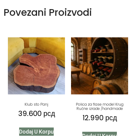
Povezani Proizvodi
Klub sto Panj
Polica za flase model Krug
Ručne izrade /handmade
39.600
рсд
12.990
рсд
Dodaj U Korpu
Dodaj U Korpu