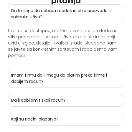
pitanja
Da li mogu da dobijem dodatne slike proizvoda ili
snimaka uživo?
Ukoliko su dostupne, možemo vam poslati dodatne
slike proizvoda ili snimke uživo kako biste imali bolji
uvid u izgled, detalje i kvalitet izrade. Slobodno nam
se javite sa konkretnim zahtevom i rado ćemo vam
pomoći.
Imam firmu da li mogu da platim preko firme i
dobijem račun?
Da li dobijam fiskali račun?
Koji su načini plaćanja?