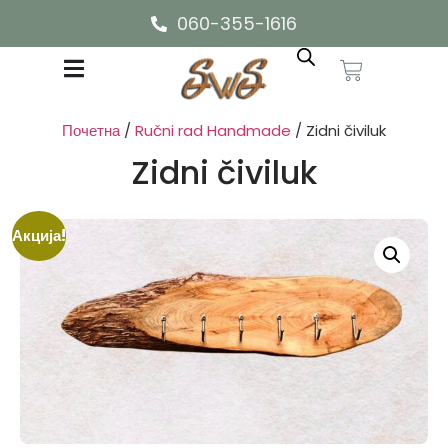
060-355-1616
Почетна
/
Ručni rad Handmade
/ Zidni čiviluk
Zidni čiviluk
Акција!