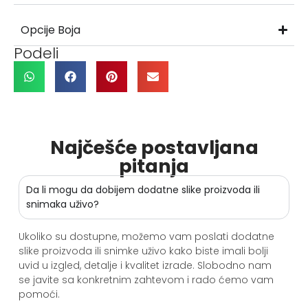
Opcije Boja
Podeli
Najčešće postavljana
pitanja
Da li mogu da dobijem dodatne slike proizvoda ili
snimaka uživo?
Ukoliko su dostupne, možemo vam poslati dodatne
slike proizvoda ili snimke uživo kako biste imali bolji
uvid u izgled, detalje i kvalitet izrade. Slobodno nam
se javite sa konkretnim zahtevom i rado ćemo vam
pomoći.