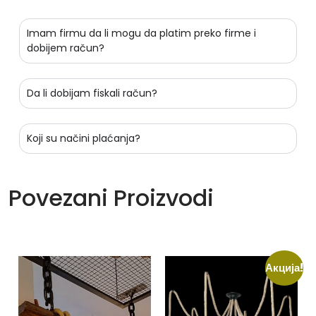
Imam firmu da li mogu da platim preko firme i
dobijem račun?
Da li dobijam fiskali račun?
Koji su načini plaćanja?
Povezani Proizvodi
Акција!