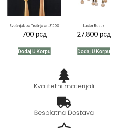
Svećnjak od Trešnje art 31200
Luster Rustik
700
рсд
27.800
рсд
Dodaj U Korpu
Dodaj U Korpu
Kvalitetni materijali
Besplatna Dostava