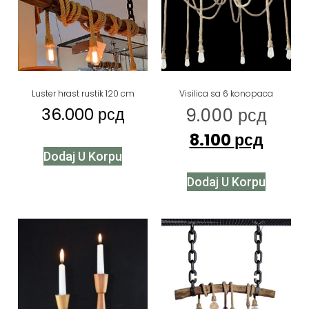
Luster hrast rustik 120 cm
Visilica sa 6 konopaca
36.000
рсд
9.000
рсд
8.100
рсд
Dodaj U Korpu
Dodaj U Korpu