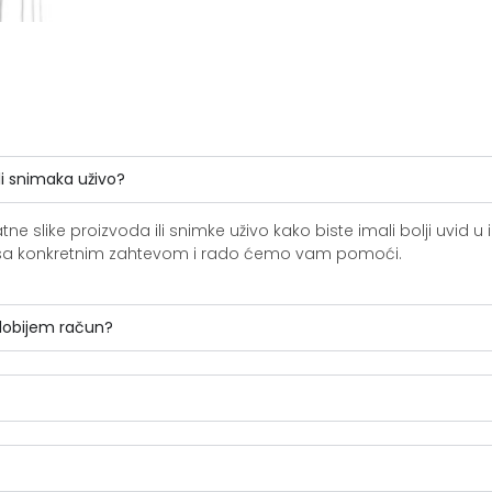
li snimaka uživo?
slike proizvoda ili snimke uživo kako biste imali bolji uvid u i
ite sa konkretnim zahtevom i rado ćemo vam pomoći.
 dobijem račun?