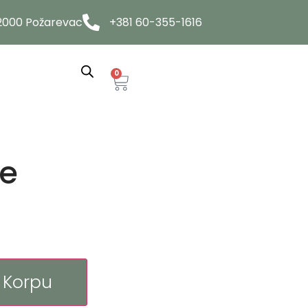
12000 Požarevac
+381 60-355-1616
0
ge
 Korpu