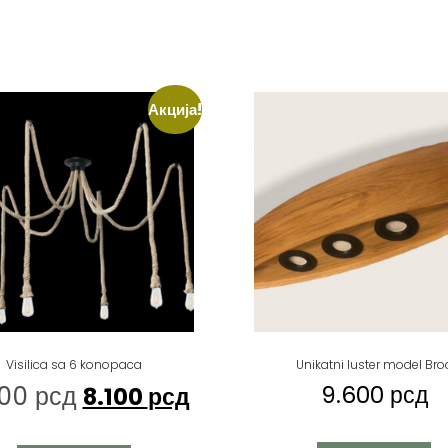
Акција!
Visilica sa 6 konopaca
Unikatni luster model Bro
000
рсд
9.600
рсд
8.100
рсд