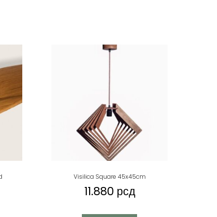
d
Visilica Square 45x45cm
11.880
рсд