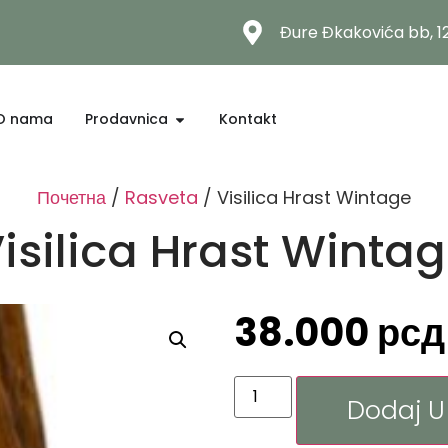
Đure Đkakovića bb, 
O nama
Prodavnica
Kontakt
Почетна
/
Rasveta
/ Visilica Hrast Wintage
isilica Hrast Winta
38.000
рсд
Dodaj U