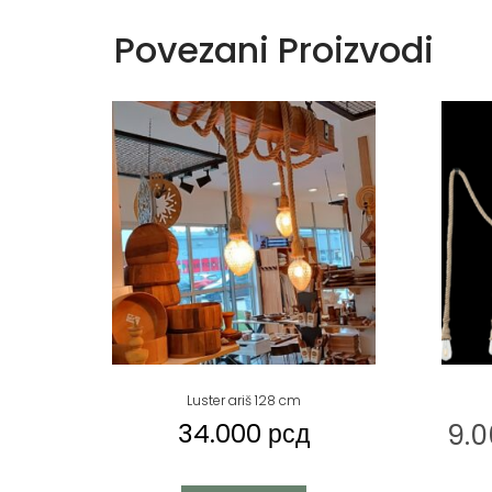
Povezani Proizvodi
Luster ariš 128 cm
34.000
рсд
9.