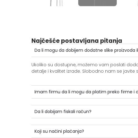
Najčešće postavljana pitanja
Da li mogu da dobijem dodatne slike proizvoda i
Ukoliko su dostupne, možemo vam poslati dodatne 
detalje i kvalitet izrade. Slobodno nam se jav
Imam firmu da li mogu da platim preko firme i
Da li dobijam fiskali račun?
Koji su načini plaćanja?