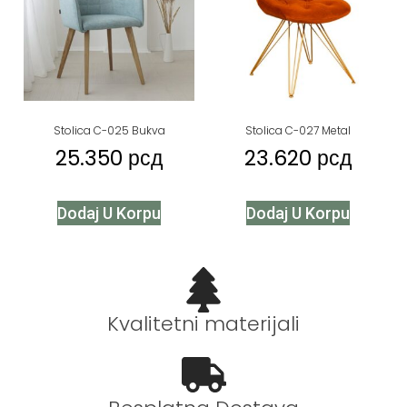
Stolica C-025 Bukva
Stolica C-027 Metal
25.350
рсд
23.620
рсд
Dodaj U Korpu
Dodaj U Korpu
Kvalitetni materijali