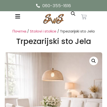
060-355-1616
Почетна
/
Stolovi i stolice
/ Trpezarijski sto Jela
Trpezarijski sto Jela