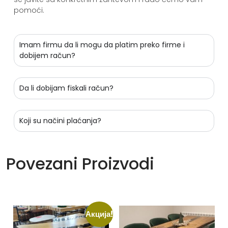
pomoći.
Imam firmu da li mogu da platim preko firme i
dobijem račun?
Da li dobijam fiskali račun?
Koji su načini plaćanja?
Povezani Proizvodi
Акција!