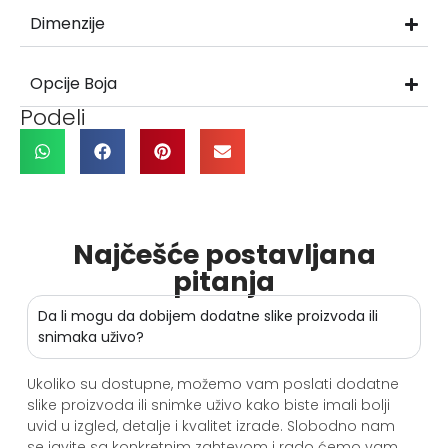
Dimenzije
Opcije Boja
Podeli
Najčešće postavljana
pitanja
Da li mogu da dobijem dodatne slike proizvoda ili
snimaka uživo?
Ukoliko su dostupne, možemo vam poslati dodatne
slike proizvoda ili snimke uživo kako biste imali bolji
uvid u izgled, detalje i kvalitet izrade. Slobodno nam
se javite sa konkretnim zahtevom i rado ćemo vam