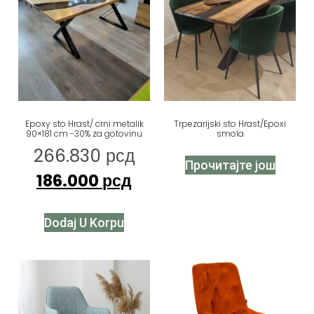
Epoxy sto Hrast/ crni metalik
Trpezarijski sto Hrast/Epoxi
90×181 cm -30% za gotovinu
smola
266.830
рсд
Прочитајте још
186.000
рсд
Dodaj U Korpu