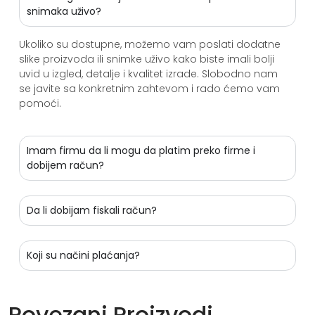
snimaka uživo?
Ukoliko su dostupne, možemo vam poslati dodatne
slike proizvoda ili snimke uživo kako biste imali bolji
uvid u izgled, detalje i kvalitet izrade. Slobodno nam
se javite sa konkretnim zahtevom i rado ćemo vam
pomoći.
Imam firmu da li mogu da platim preko firme i
dobijem račun?
Da li dobijam fiskali račun?
Koji su načini plaćanja?
Povezani Proizvodi