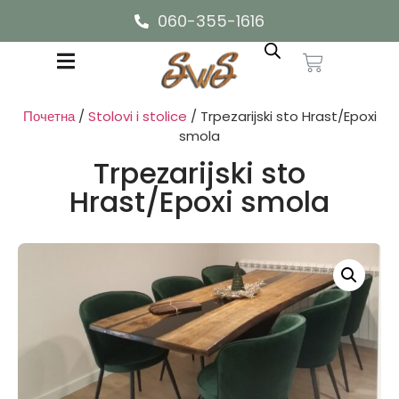
060-355-1616
Почетна
/
Stolovi i stolice
/ Trpezarijski sto Hrast/Epoxi
smola
Trpezarijski sto
Hrast/Epoxi smola