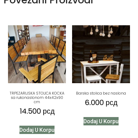
TRPEZARIJSKA STOLICA KOCKA
Barska stolica bez naslona
sa rukonaslonom 44x42x90
6.000
рсд
cm
14.500
рсд
Dodaj U Korpu
Dodaj U Korpu