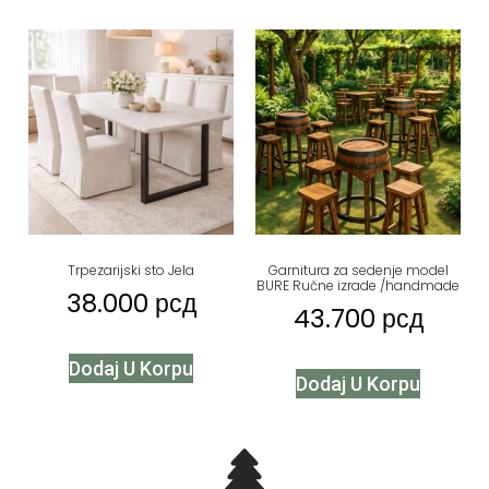
Trpezarijski sto Jela
Garnitura za sedenje model
BURE Ručne izrade /handmade
38.000
рсд
43.700
рсд
Dodaj U Korpu
Dodaj U Korpu