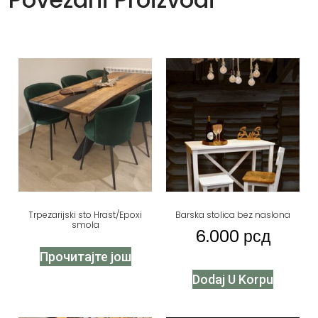
Trpezarijski sto Hrast/Epoxi
Barska stolica bez naslona
smola
6.000
рсд
Прочитајте још
Dodaj U Korpu