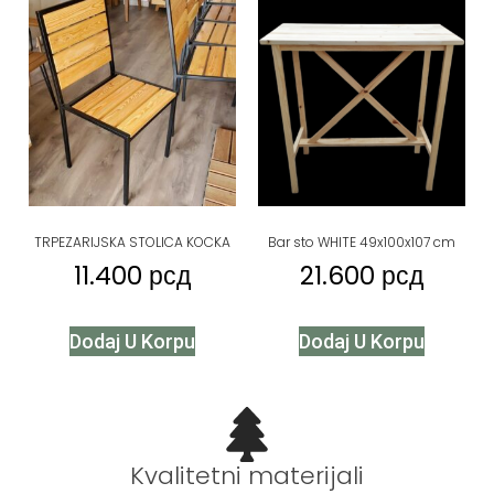
TRPEZARIJSKA STOLICA KOCKA
Bar sto WHITE 49x100x107 cm
11.400
рсд
21.600
рсд
Dodaj U Korpu
Dodaj U Korpu
Kvalitetni materijali