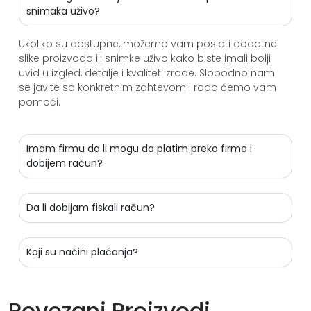
snimaka uživo?
Ukoliko su dostupne, možemo vam poslati dodatne
slike proizvoda ili snimke uživo kako biste imali bolji
uvid u izgled, detalje i kvalitet izrade. Slobodno nam
se javite sa konkretnim zahtevom i rado ćemo vam
pomoći.
Imam firmu da li mogu da platim preko firme i
dobijem račun?
Da li dobijam fiskali račun?
Koji su načini plaćanja?
Povezani Proizvodi