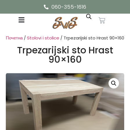
060-355-1616
Почетна
/
Stolovi i stolice
/ Trpezarijski sto Hrast 90×160
Trpezarijski sto Hrast
90×160