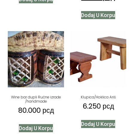
Dodaj U Korpu
Wine bar dupli Ručne izrade
Klupica/Hoklica Ariš
/handmade
6.250
рсд
80.000
рсд
Dodaj U Korpu
Dodaj U Korpu