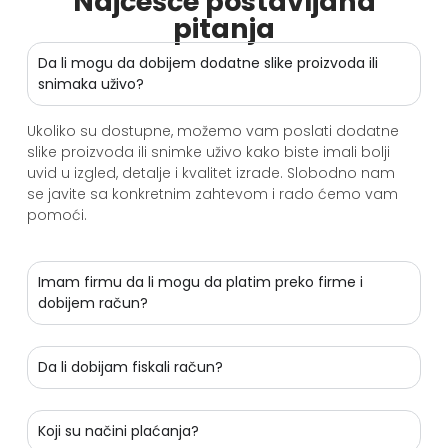
Najčešće postavljana
pitanja
Da li mogu da dobijem dodatne slike proizvoda ili
snimaka uživo?
Ukoliko su dostupne, možemo vam poslati dodatne
slike proizvoda ili snimke uživo kako biste imali bolji
uvid u izgled, detalje i kvalitet izrade. Slobodno nam
se javite sa konkretnim zahtevom i rado ćemo vam
pomoći.
Imam firmu da li mogu da platim preko firme i
dobijem račun?
Da li dobijam fiskali račun?
Koji su načini plaćanja?