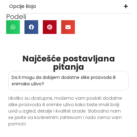
Opcije Boja
Podeli
Najčešće postavljana
pitanja
Da li mogu da dobijem dodatne slike proizvoda ili
snimaka uživo?
Ukoliko su dostupne, možemo vam poslati dodatne
slike proizvoda ili snimke uživo kako biste imali bolji
uvid u izgled, detalje i kvalitet izrade. Slobodno nam
se javite sa konkretnim zahtevom i rado ćemo vam
pomoći.