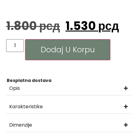
1.800
рсд
1.530
рсд
Dodaj U Korpu
Besplatna dostava
Opis
Karakteristike
Dimenzije