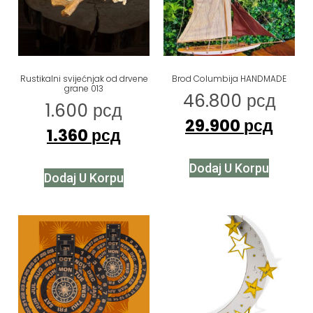
Rustikalni svijećnjak od drvene
Brod Columbija HANDMADE
grane 013
46.800
рсд
1.600
рсд
29.900
рсд
1.360
рсд
Dodaj U Korpu
Dodaj U Korpu