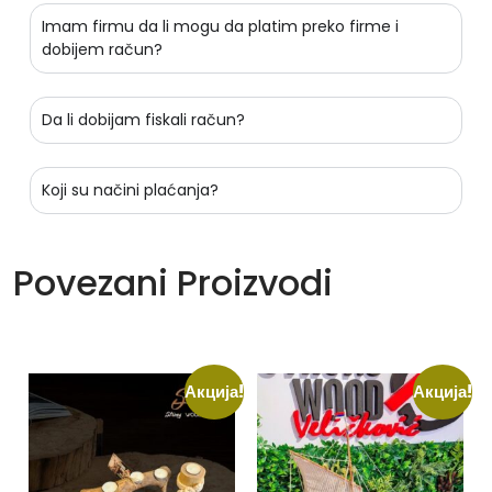
Imam firmu da li mogu da platim preko firme i
dobijem račun?
Da li dobijam fiskali račun?
Koji su načini plaćanja?
Povezani Proizvodi
Акција!
Акција!