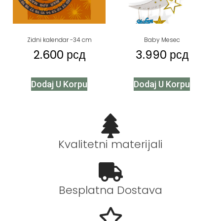
Zidni kalendar -34 cm
Baby Mesec
2.600
рсд
3.990
рсд
Dodaj U Korpu
Dodaj U Korpu
Kvalitetni materijali
Besplatna Dostava