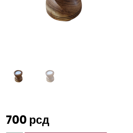
700
рсд