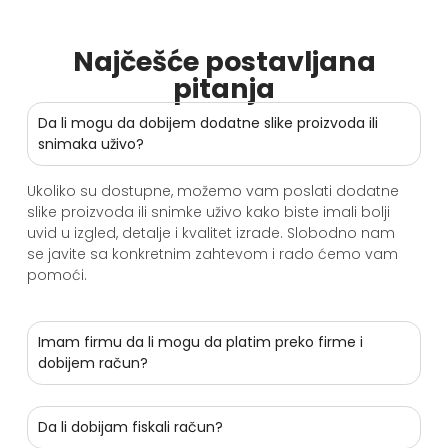
Najčešće postavljana
pitanja
Da li mogu da dobijem dodatne slike proizvoda ili
snimaka uživo?
Ukoliko su dostupne, možemo vam poslati dodatne
slike proizvoda ili snimke uživo kako biste imali bolji
uvid u izgled, detalje i kvalitet izrade. Slobodno nam
se javite sa konkretnim zahtevom i rado ćemo vam
pomoći.
Imam firmu da li mogu da platim preko firme i
dobijem račun?
Da li dobijam fiskali račun?