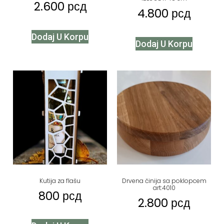
2.600
рсд
4.800
рсд
Dodaj U Korpu
Dodaj U Korpu
Kutija za flašu
Drvena činija sa poklopcem
art:4010
800
рсд
2.800
рсд