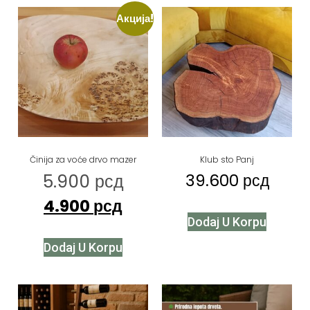
Акција!
Činija za voće drvo mazer
Klub sto Panj
5.900
рсд
39.600
рсд
4.900
рсд
Dodaj U Korpu
Dodaj U Korpu