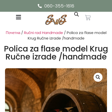
060-355-1616
Почетна
/
Ručni rad Handmade
/ Polica za flase model
Krug Ručne izrade /handmade
Polica za flase model Krug
Ručne izrade /handmade