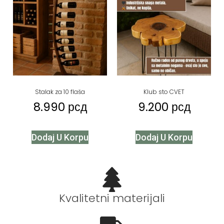
Stalak za 10 flaša
Klub sto CVET
8.990
рсд
9.200
рсд
Dodaj U Korpu
Dodaj U Korpu
Kvalitetni materijali