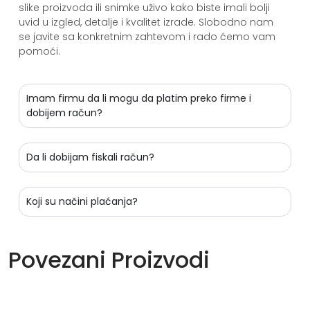
slike proizvoda ili snimke uživo kako biste imali bolji
uvid u izgled, detalje i kvalitet izrade. Slobodno nam
se javite sa konkretnim zahtevom i rado ćemo vam
pomoći.
Imam firmu da li mogu da platim preko firme i
dobijem račun?
Da li dobijam fiskali račun?
Koji su načini plaćanja?
Povezani Proizvodi