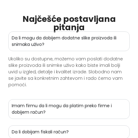
Najčešće postavljana
pitanja
Da li mogu da dobijem dodatne slike proizvoda ili
snimaka uživo?
Ukoliko su dostupne, možemo vam poslati dodatne
slike proizvoda ili snimke uživo kako biste imali bolji
uvid u izgled, detalje i kvalitet izrade. Slobodno nam
se javite sa konkretnim zahtevom i rado ćemo vam
pomoći.
Imam firmu da li mogu da platim preko firme i
dobijem račun?
Da li dobijam fiskali račun?