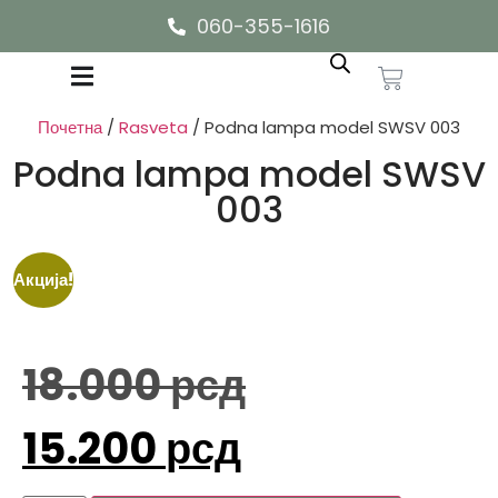
060-355-1616
Почетна
/
Rasveta
/ Podna lampa model SWSV 003
Podna lampa model SWSV
003
Акција!
18.000
рсд
15.200
рсд