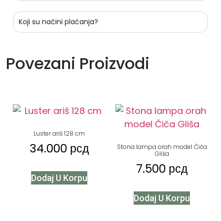
Koji su načini plaćanja?
Povezani Proizvodi
Luster ariš 128 cm
34.000
рсд
Stona lampa orah model Čiča
Gliša
7.500
рсд
Dodaj U Korpu
Dodaj U Korpu