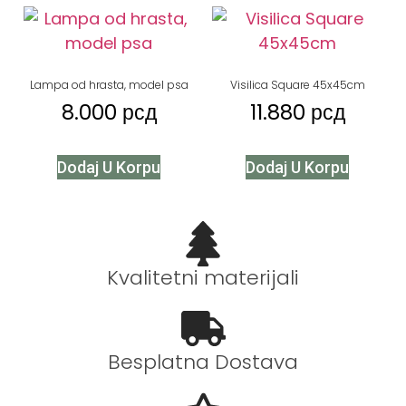
Lampa od hrasta, model psa
Visilica Square 45x45cm
8.000
рсд
11.880
рсд
Dodaj U Korpu
Dodaj U Korpu
Kvalitetni materijali
Besplatna Dostava