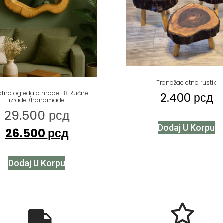
Tronožac etno rustik
atno ogledalo model 18 Ručne
2.400
рсд
izrade /handmade
29.500
рсд
Dodaj U Korpu
26.500
рсд
Dodaj U Korpu