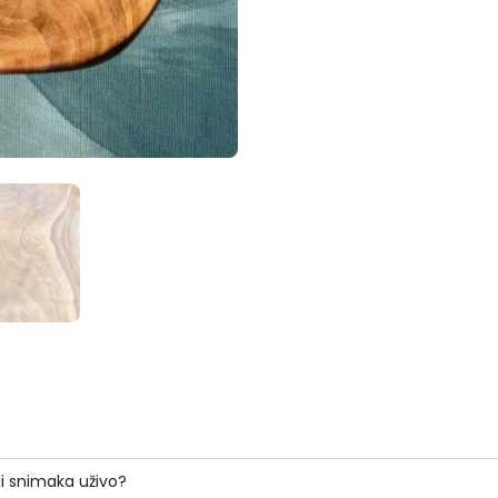
li snimaka uživo?