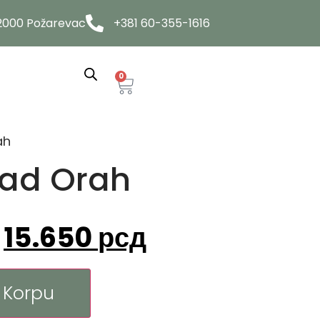
12000 Požarevac
+381 60-355-1616
0
ah
rad Orah
15.650
рсд
 Korpu