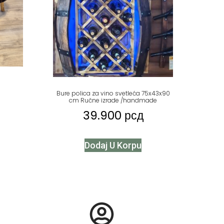
Bure polica za vino svetleća 75x43x90
cm Ručne izrade /handmade
39.900
рсд
Dodaj U Korpu