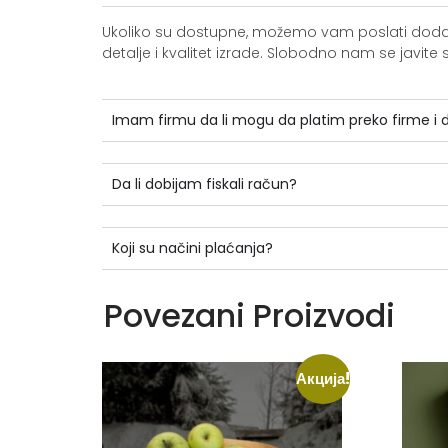
Ukoliko su dostupne, možemo vam poslati dodatne 
detalje i kvalitet izrade. Slobodno nam se jav
Imam firmu da li mogu da platim preko firme i
Da li dobijam fiskali račun?
Koji su načini plaćanja?
Povezani Proizvodi
Акција!