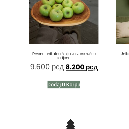
Drvena unikatna činija za voće ručno
Unik
radjena
9.600
рсд
8.200
рсд
Dodaj U Korpu