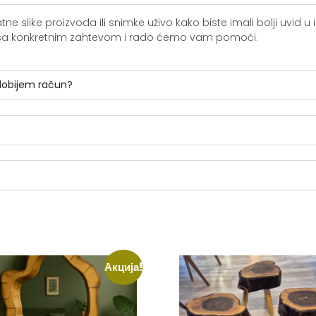
slike proizvoda ili snimke uživo kako biste imali bolji uvid u i
ite sa konkretnim zahtevom i rado ćemo vam pomoći.
 dobijem račun?
Акција!