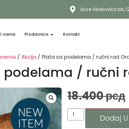
Đure Đkakovića bb, 
O nama
Prodavnica
Kontakt
очетна
/
Akcija
/ Plata sa podelama / ručni rad Or
a podelama / ručni 
18.400
рсд
Dodaj U