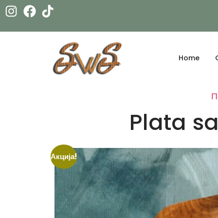
Home
П
Plata s
Акција!