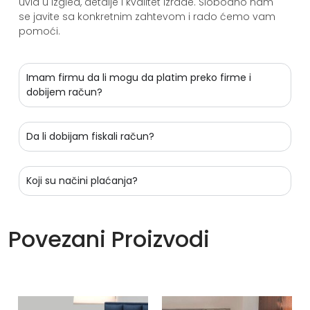
uvid u izgled, detalje i kvalitet izrade. Slobodno nam
se javite sa konkretnim zahtevom i rado ćemo vam
pomoći.
Imam firmu da li mogu da platim preko firme i
dobijem račun?
Da li dobijam fiskali račun?
Koji su načini plaćanja?
Povezani Proizvodi