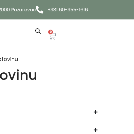
12000 Požarevac
+381 60-355-1616
0
otovinu
ovinu