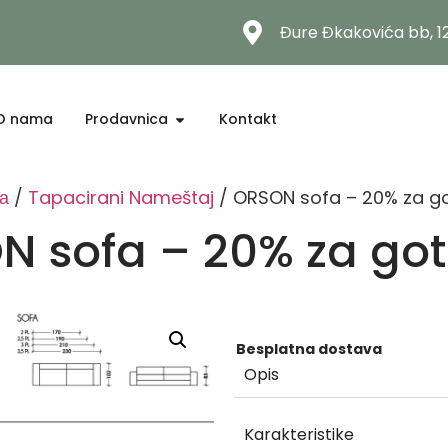
Đure Đkakovića bb, 
O nama
Prodavnica
Kontakt
а
/
Tapacirani Nameštaj
/ ORSON sofa – 20% za g
N sofa – 20% za got
Besplatna dostava
Opis
Karakteristike