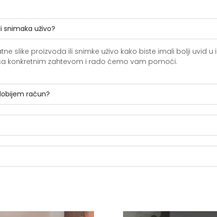
li snimaka uživo?
slike proizvoda ili snimke uživo kako biste imali bolji uvid u i
ite sa konkretnim zahtevom i rado ćemo vam pomoći.
 dobijem račun?