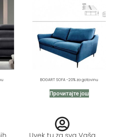
nu
BOGART SOFA -20% za gotovinu
Прочитајте још
ih
Uvek tu za sva Vaša