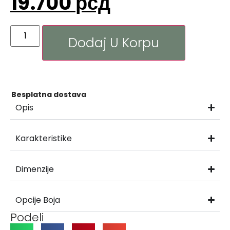
19.700
рсд
Dodaj U Korpu
Besplatna dostava
Opis
Karakteristike
Dimenzije
Opcije Boja
Podeli