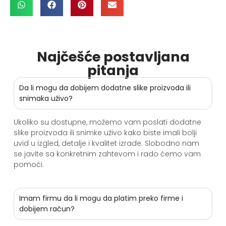
Najčešće postavljana
pitanja
Da li mogu da dobijem dodatne slike proizvoda ili
snimaka uživo?
Ukoliko su dostupne, možemo vam poslati dodatne
slike proizvoda ili snimke uživo kako biste imali bolji
uvid u izgled, detalje i kvalitet izrade. Slobodno nam
se javite sa konkretnim zahtevom i rado ćemo vam
pomoći.
Imam firmu da li mogu da platim preko firme i
dobijem račun?