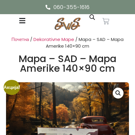
060-355-1616
Почетна
/
Dekorativne Mape
/ Mapa – SAD – Mapa
Amerike 140×90 cm
Mapa – SAD – Mapa
Amerike 140×90 cm
Акција!