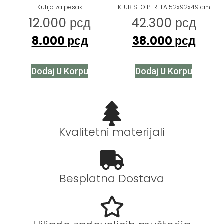
Kutija za pesak
KLUB STO PERTLA 52x92x49 cm
12.000
рсд
42.300
рсд
8.000
рсд
38.000
рсд
Dodaj U Korpu
Dodaj U Korpu
Kvalitetni materijali
Besplatna Dostava