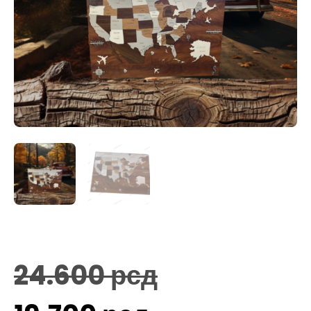
24.600
рсд