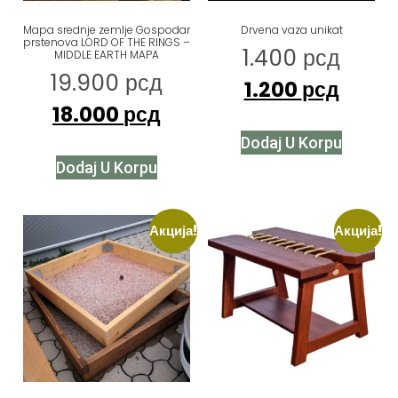
Mapa srednje zemlje Gospodar
Drvena vaza unikat
prstenova LORD OF THE RINGS –
1.400
рсд
MIDDLE EARTH MAPA
19.900
рсд
1.200
рсд
18.000
рсд
Dodaj U Korpu
Dodaj U Korpu
Акција!
Акција!