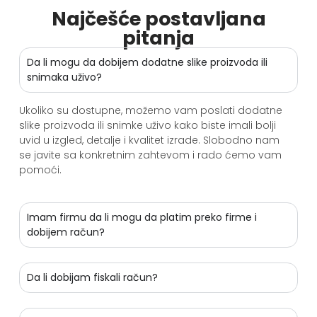
Najčešće postavljana
pitanja
Da li mogu da dobijem dodatne slike proizvoda ili
snimaka uživo?
Ukoliko su dostupne, možemo vam poslati dodatne
slike proizvoda ili snimke uživo kako biste imali bolji
uvid u izgled, detalje i kvalitet izrade. Slobodno nam
se javite sa konkretnim zahtevom i rado ćemo vam
pomoći.
Imam firmu da li mogu da platim preko firme i
dobijem račun?
Da li dobijam fiskali račun?