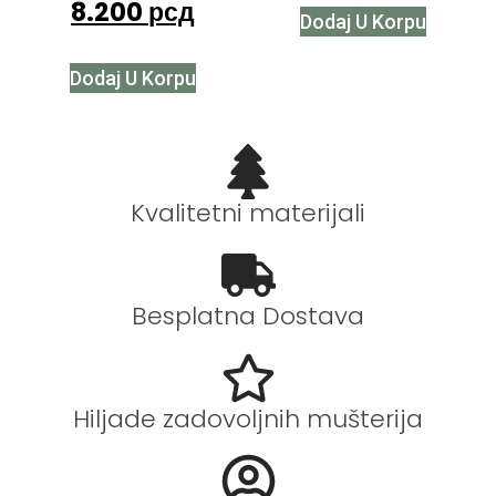
8.200
рсд
Dodaj U Korpu
Dodaj U Korpu
Kvalitetni materijali
Besplatna Dostava
Hiljade zadovoljnih mušterija