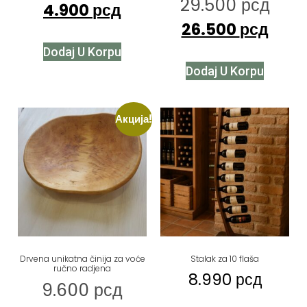
29.500
рсд
4.900
рсд
26.500
рсд
Dodaj U Korpu
Dodaj U Korpu
Акција!
Drvena unikatna činija za voće
Stalak za 10 flaša
ručno radjena
8.990
рсд
9.600
рсд