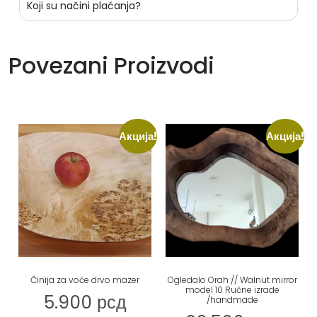
Koji su načini plaćanja?
Povezani Proizvodi
Акција!
Акција!
Činija za voće drvo mazer
Ogledalo Orah // Walnut mirror
model 10 Ručne izrade
5.900
рсд
/handmade