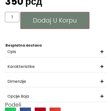
350
рсд
Dodaj U Korpu
Besplatna dostava
Opis
Karakteristike
Dimenzije
Opcije Boja
Podeli