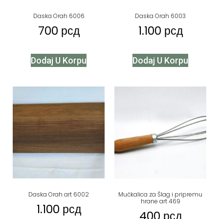
Daska Orah 6006
Daska Orah 6003
700
рсд
1.100
рсд
Dodaj U Korpu
Dodaj U Korpu
Daska Orah art 6002
Mućkalica za Šlag i pripremu
hrane art 469
1.100
рсд
400
рсд