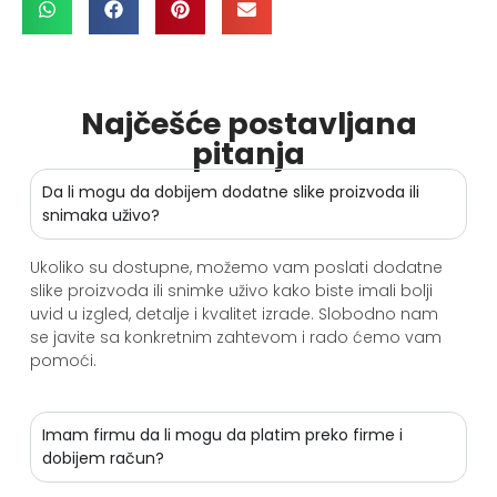
Najčešće postavljana
pitanja
Da li mogu da dobijem dodatne slike proizvoda ili
snimaka uživo?
Ukoliko su dostupne, možemo vam poslati dodatne
slike proizvoda ili snimke uživo kako biste imali bolji
uvid u izgled, detalje i kvalitet izrade. Slobodno nam
se javite sa konkretnim zahtevom i rado ćemo vam
pomoći.
Imam firmu da li mogu da platim preko firme i
dobijem račun?