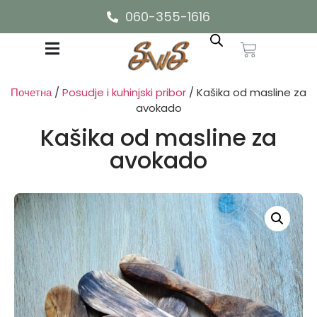
060-355-1616
Почетна
/
Posudje i kuhinjski pribor
/ Kašika od masline za
avokado
Kašika od masline za
avokado