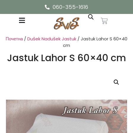
060-355-1616
Почетна
/
Dušek Nadušek Jastuk
/ Jastuk Lahor S 60×40
cm
Jastuk Lahor S 60×40 cm