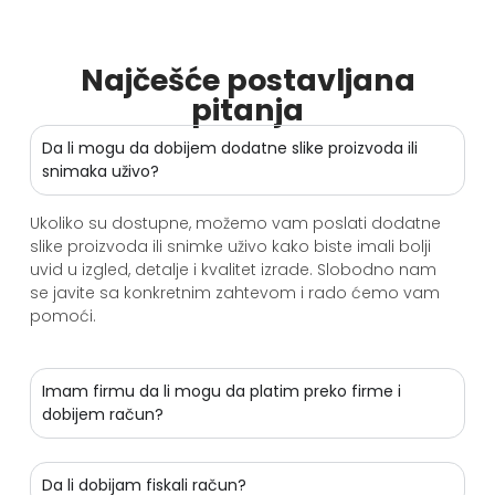
Najčešće postavljana
pitanja
Da li mogu da dobijem dodatne slike proizvoda ili
snimaka uživo?
Ukoliko su dostupne, možemo vam poslati dodatne
slike proizvoda ili snimke uživo kako biste imali bolji
uvid u izgled, detalje i kvalitet izrade. Slobodno nam
se javite sa konkretnim zahtevom i rado ćemo vam
pomoći.
Imam firmu da li mogu da platim preko firme i
dobijem račun?
Da li dobijam fiskali račun?