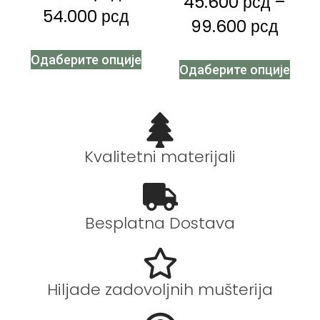
45.600
рсд
–
54.000
рсд
99.600
рсд
Одаберите опције
Одаберите опције
Kvalitetni materijali
Besplatna Dostava
Hiljade zadovoljnih mušterija