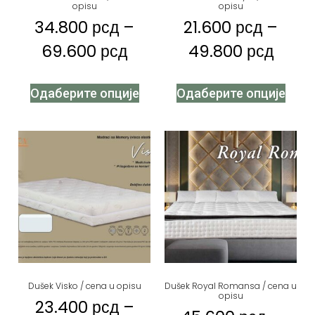
opisu
opisu
34.800
рсд
–
21.600
рсд
–
69.600
рсд
49.800
рсд
Одаберите опције
Одаберите опције
Dušek Visko / cena u opisu
Dušek Royal Romansa / cena u
opisu
23.400
рсд
–