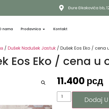
Đure Đkakovića bb, 
O nama
Prodavnica
Kontakt
на
/
Dušek Nadušek Jastuk
/ Dušek Eos Eko / cena 
k Eos Eko / cena u 
11.400
рсд
Dodaj U