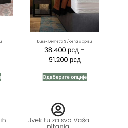
su
Dušek Demetra S / cena u opisu
38.400
рсд
–
91.200
рсд
е
Одаберите опције
ih
Uvek tu za sva Vaša
pitanja