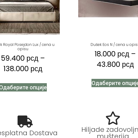
k Royal Posejdon Lux / cena u
Dušek Eos N / cena u opi
opisu
18.000
рсд
–
59.400
рсд
–
43.800
рсд
138.000
рсд
Одаберите опциј
Одаберите опције
Hiljade zadovoljn
esplatna Dostava
mušterija