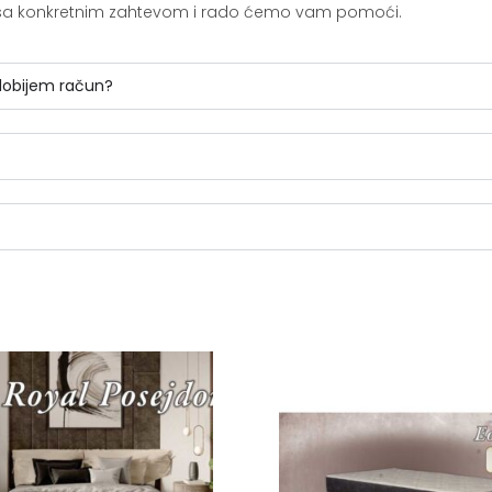
ite sa konkretnim zahtevom i rado ćemo vam pomoći.
 dobijem račun?