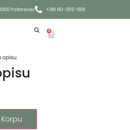
12000 Požarevac
+381 60-355-1616
0
u opisu
opisu
 Korpu