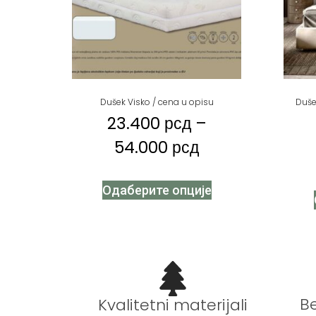
Dušek Visko / cena u opisu
Duše
23.400
рсд
–
54.000
рсд
Одаберите опције
B
Kvalitetni materijali