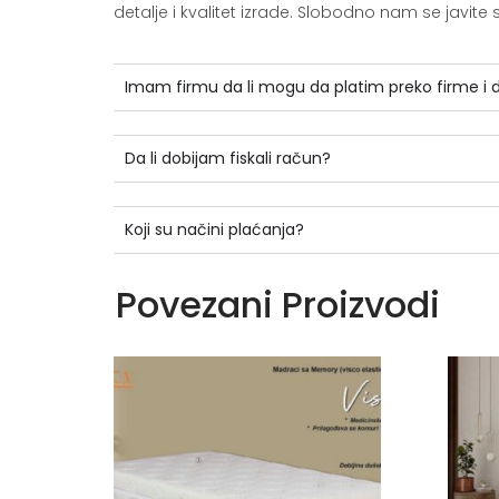
detalje i kvalitet izrade. Slobodno nam se jav
Imam firmu da li mogu da platim preko firme i
Da li dobijam fiskali račun?
Koji su načini plaćanja?
Povezani Proizvodi