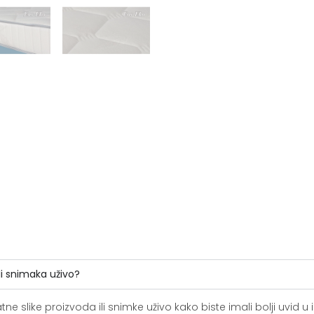
li snimaka uživo?
slike proizvoda ili snimke uživo kako biste imali bolji uvid u i