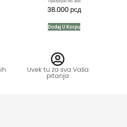
Trpezarijski sto Jela
38.000
рсд
Dodaj U Korpu
ih
Uvek tu za sva Vaša
pitanja