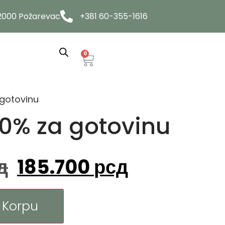
12000 Požarevac
+381 60-355-1616
0
gotovinu
0% za gotovinu
д
185.700
рсд
 Korpu