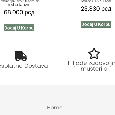
Trpezarijski sto fi 110 cm sa
Stolica C 027 Bukva
mehanizmom
23.330
рсд
68.000
рсд
Dodaj U Korpu
Dodaj U Korpu
Hiljade zadovoljn
esplatna Dostava
mušterija
Home