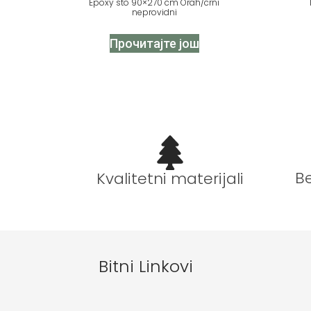
Epoxy sto 90×270 cm Orah/crni
neprovidni
Прочитајте још
B
Kvalitetni materijali
Bitni Linkovi