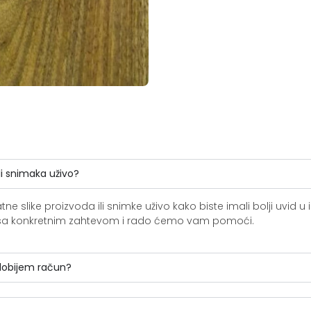
li snimaka uživo?
slike proizvoda ili snimke uživo kako biste imali bolji uvid u i
ite sa konkretnim zahtevom i rado ćemo vam pomoći.
 dobijem račun?