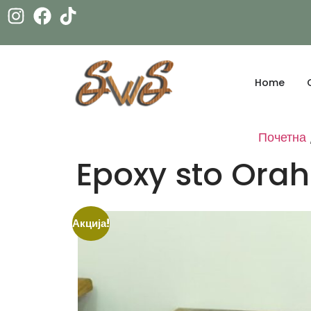
Home
Почетна
Epoxy sto Ora
Акција!