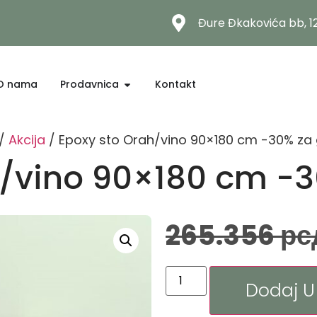
Đure Đkakovića bb, 
O nama
Prodavnica
Kontakt
/
Akcija
/ Epoxy sto Orah/vino 90×180 cm -30% za 
h/vino 90×180 cm -3
265.356
рс
Dodaj U