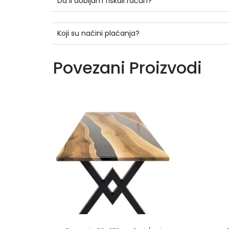
Da li dobijam fiskali račun?
Koji su načini plaćanja?
Povezani Proizvodi