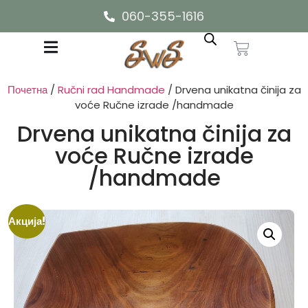
060-355-1616
Почетна
/
Ručni rad Handmade
/ Drvena unikatna činija za
voće Ručne izrade /handmade
Drvena unikatna činija za
voće Ručne izrade
/handmade
Акција!