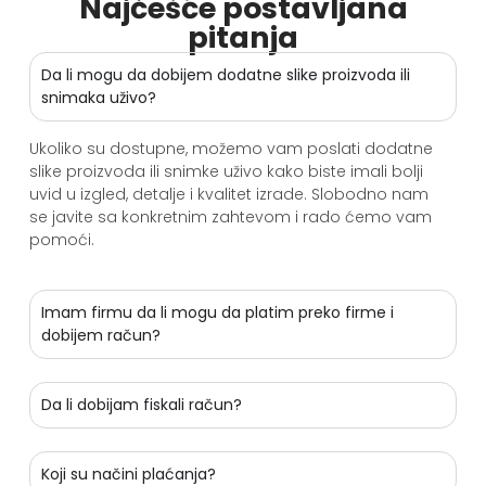
Najčešće postavljana
pitanja
Da li mogu da dobijem dodatne slike proizvoda ili
snimaka uživo?
Ukoliko su dostupne, možemo vam poslati dodatne
slike proizvoda ili snimke uživo kako biste imali bolji
uvid u izgled, detalje i kvalitet izrade. Slobodno nam
se javite sa konkretnim zahtevom i rado ćemo vam
pomoći.
Imam firmu da li mogu da platim preko firme i
dobijem račun?
Da li dobijam fiskali račun?
Koji su načini plaćanja?