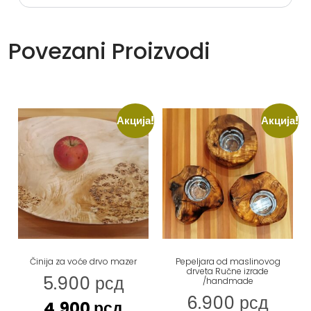
Povezani Proizvodi
Акција!
Акција!
Činija za voće drvo mazer
Pepeljara od maslinovog
drveta Ručne izrade
5.900
рсд
/handmade
6.900
рсд
4.900
рсд