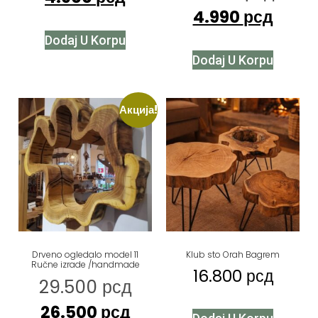
4.990
рсд
Dodaj U Korpu
Dodaj U Korpu
Акција!
Drveno ogledalo model 11
Klub sto Orah Bagrem
Ručne izrade /handmade
16.800
рсд
29.500
рсд
26.500
рсд