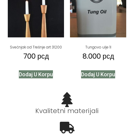
Svećnjak od Trešnje art 31200
Tungovo ulje 1l
700
рсд
8.000
рсд
Dodaj U Korpu
Dodaj U Korpu
Kvalitetni materijali