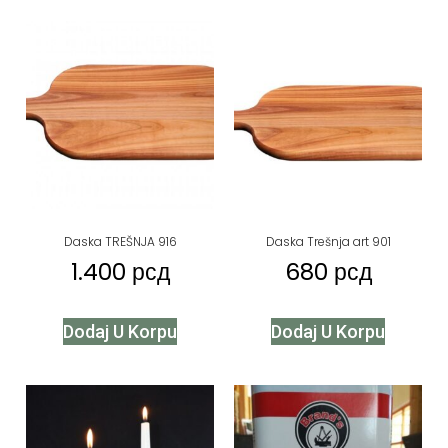
Daska TREŠNJA 916
Daska Trešnja art 901
1.400
рсд
680
рсд
Dodaj U Korpu
Dodaj U Korpu