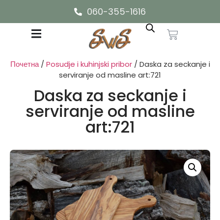
060-355-1616
Почетна
/
Posudje i kuhinjski pribor
/ Daska za seckanje i
serviranje od masline art:721
Daska za seckanje i
serviranje od masline
art:721