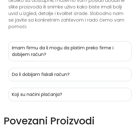
Ukoliko su dostupne, možemo vam poslati dodatne
slike proizvoda ili snimke uživo kako biste imali bolji
uvid u izgled, detalje i kvalitet izrade. Slobodno nam
se javite sa konkretnim zahtevom i rado ćemo vam
pomoći.
Imam firmu da li mogu da platim preko firme i
dobijem račun?
Da li dobijam fiskali račun?
Koji su načini plaćanja?
Povezani Proizvodi