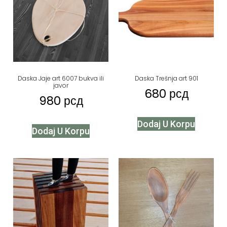
Daska Jaje art 6007 bukva ili
Daska Trešnja art 901
javor
680
рсд
980
рсд
Dodaj U Korpu
Dodaj U Korpu