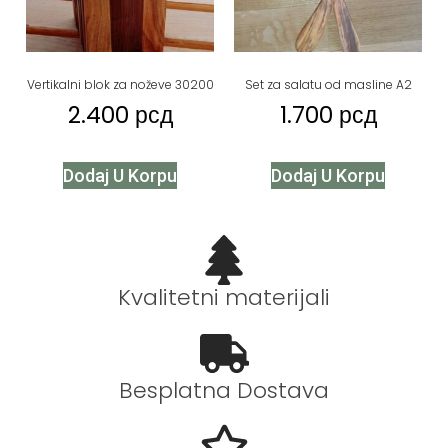
Vertikalni blok za noževe 30200
Set za salatu od masline A2
2.400
рсд
1.700
рсд
Dodaj U Korpu
Dodaj U Korpu
Kvalitetni materijali
Besplatna Dostava