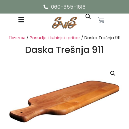
060-355-1616
Почетна
/
Posudje i kuhinjski pribor
/ Daska Trešnja 911
Daska Trešnja 911