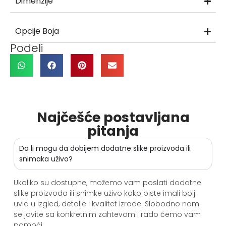
Dimenzije
Opcije Boja
Podeli
Najčešće postavljana
pitanja
Da li mogu da dobijem dodatne slike proizvoda ili
snimaka uživo?
Ukoliko su dostupne, možemo vam poslati dodatne
slike proizvoda ili snimke uživo kako biste imali bolji
uvid u izgled, detalje i kvalitet izrade. Slobodno nam
se javite sa konkretnim zahtevom i rado ćemo vam
pomoći.