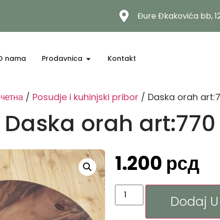
Đure Đkakovića bb, 
O nama
Prodavnica
Kontakt
четна
/
Posudje i kuhinjski pribor
/ Daska orah art:
Daska orah art:770
1.200
рсд
Dodaj U