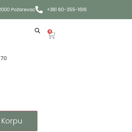
12000 Požarevac
+381 60-355-1616
0
770
 Korpu