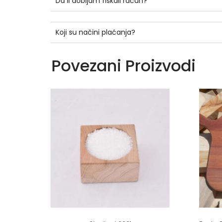
Da li dobijam fiskali račun?
Koji su načini plaćanja?
Povezani Proizvodi