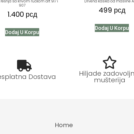
rešnja sa krivom ručkom art 917 i
Drvena kasika od masline A
907
499
рсд
1.400
рсд
Dodaj U Korpu
Dodaj U Korpu
Hiljade zadovoljn
esplatna Dostava
mušterija
Home