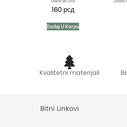
Slanik art 2001
Daska T
160
рсд
Dodaj U Korpu
B
Kvalitetni materijali
Bitni Linkovi