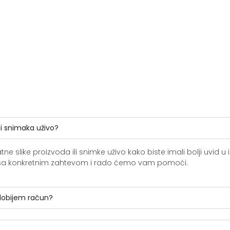
li snimaka uživo?
slike proizvoda ili snimke uživo kako biste imali bolji uvid u i
ite sa konkretnim zahtevom i rado ćemo vam pomoći.
 dobijem račun?