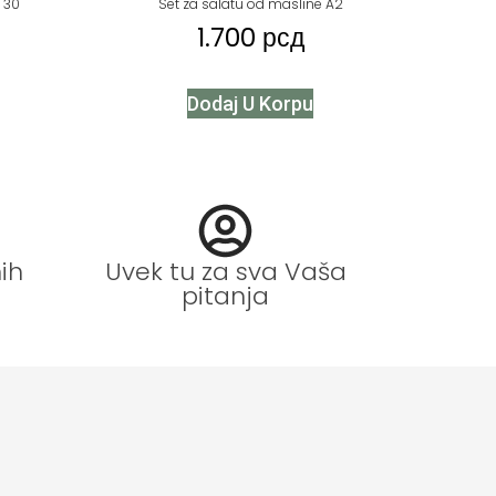
 30
Set za salatu od masline A2
1.700
рсд
Dodaj U Korpu
ih
Uvek tu za sva Vaša
pitanja